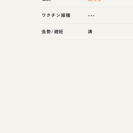
ワクチン接種
---
去勢/避妊
済