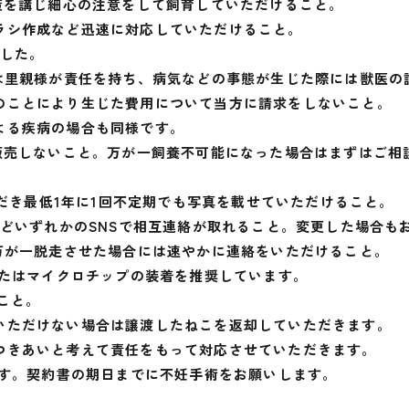
策を講じ細心の注意をして飼育していただけること。
ラシ作成など迅速に対応していただけること。
ました。
ては里親様が責任を持ち、病気などの事態が生じた際には獣医の
のことにより生じた費用について当方に請求をしないこと。
よる疾病の場合も同様です。
・販売しないこと。万が一飼養不可能になった場合はまずはご相
ただき最低1年に1回不定期でも写真を載せていただけること。
ter等などいずれかのSNSで相互連絡が取れること。変更した場合
も万が一脱走させた場合には速やかに連絡をいただけること。
またはマイクロチップの装着を推奨しています。
こと。
いただけない場合は譲渡したねこを返却していただきます。
つきあいと考えて責任をもって対応させていただきます。
です。契約書の期日までに不妊手術をお願いします。