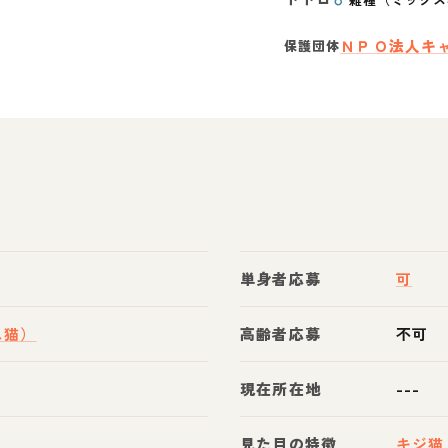
ＮＰＯ法人キ
保護団体
単身者応募
可
ス猫）
高齢者応募
不可
現在所在地
---
見た目の特徴
キジ猫