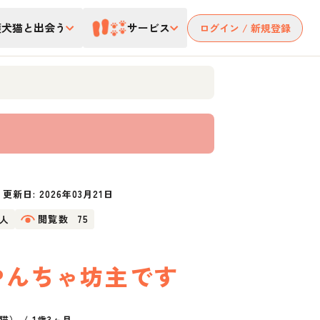
護犬猫と出会う
サービス
ログイン / 新規登録
更新日:
2026年03月21日
1人
閲覧数
75
やんちゃ坊主です
猫）
/
1歳3ヶ月