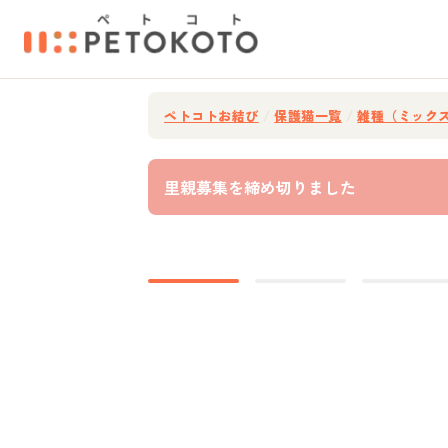
ペトコトお結び
/
保護猫一覧
/
雑種（ミック
里親募集を締め切りました