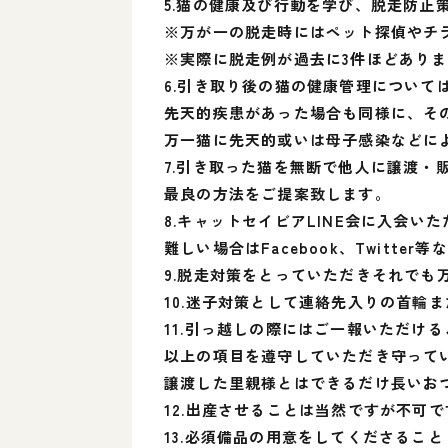
5.猫の健康及び行動を学び、脱走防止
※万が一の脱走時にはペット探偵やチ
※実際に脱走例が過去に3件ほどあり
6.引き取り後の猫の健康管理につい
先天的疾患があった場合も同様に、そ
万一猫に先天的或いは母子感染などに
7.引き取った猫を無断で他人に譲渡
最良の方法をご提案致します。
8.キャットセイビアLINE会に入会い
難しい場合はFacebook、Twit
9.脱走対策をとっていただきそれで
10.迷子対策として連絡先入りの首輪
11.引っ越しの際にはご一報いただける
以上の項目を遵守していただき守って
譲渡した里親様とはできるだけ長いお
12.出産させることは当然ですが不可
13.必須備品の用意をしてくださること