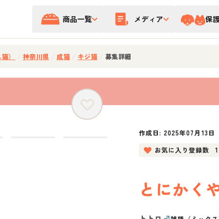
商品一覧
メディア
保
ス猫）
/
神奈川県
/
成猫
/
キジ猫
/
募集詳細
作成日:
2025年07月13日
お気に入り登録数
とにかく
トトロ
♂
雑種（ミックス