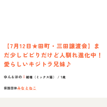
【7月12日★田町・三田譲渡会】ま
だ少しビビりだけど人馴れ進化中！
愛らしいキジトラ兄妹♪
ゆん&ほの
♀
雑種（ミックス猫）
/
1歳
みなとねこ
保護団体