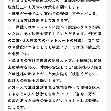
・誤食などの事故防止のため、お部屋の整理整頓や
脱走防止にも万全の対策をお願いします。
・換気が十分でない室内での喫煙（電子タバコ含）
をされる方はお断りしております。
・一戸建てはマンションに比べて脱走のリスクが高
いため、必ず脱走対策をしていただきます。例:玄関
の二重化(天井までのペットガードの設置) 吹き抜
けや階段につきましても構造によっては落下防止策
が必要です。
・単身者の方(3年未満の同棲カップルも同様)は避妊
去勢手術を終え、体調の安定してる1歳前後の子猫ま
たは性格の出来上がった大人猫をご検討ください。
保証人の選出もお願いします。
※お一人で生涯生活される覚悟を持って住宅を購入
するなどの人生設計をされた上で、ご自身に万が一
の事があった場合の後見人がいらっしゃれば歓迎い
たします。