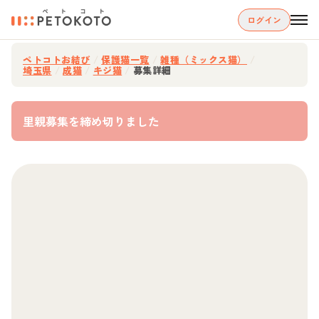
ログイン
ペトコトお結び
/
保護猫一覧
/
雑種（ミックス猫）
/
埼玉県
/
成猫
/
キジ猫
/
募集詳細
里親募集を締め切りました