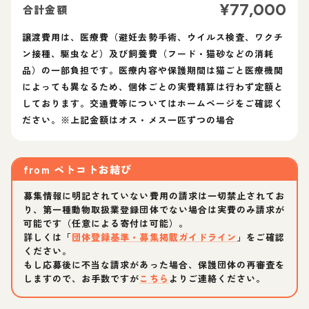
¥
77,000
合計金額
譲渡費用は、医療費（避妊去勢手術、ウイルス検査、ワクチ
ン接種、駆虫など）及び飼養費（フード・猫砂などの消耗
品）の一部負担です。医療内容や保護期間は猫ごと医療機関
によっても異なるため、個体ごとの実費精算は行わず定額と
しております。交通費等についてはホームページをご確認く
ださい。※上記金額はオス・メス一匹ずつの場合
from
ペトコトお結び
募集情報に明記されていない費用の請求は一切禁止されてお
り、第一種動物取扱業登録団体でない場合は実費のみ請求が
可能です（任意による寄付は可能）。
詳しくは「
団体登録基準・募集掲載ガイドライン
」をご確認
ください。
もし応募後に不当な請求があった場合、保護団体の再審査を
しますので、お手数ですが
こちら
よりご連絡ください。