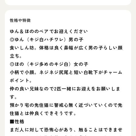
性格や特徴
ゆん＆ほののペアでお迎えください
◎ゆん（キジ白ハチワレ）男の子
食いしん坊。体格は良く鼻幅が広く男の子らしい顔
立ち。
◎ほの（キジ多めのキジ白）女の子
小柄で小顔。ネジネジ尻尾と短い白靴下がチャーム
ポイント。
仲の良い兄妹なので2匹一緒にお迎えをお願いしま
す。
預かり宅の先住猫に警戒心無く近づいていくので先
住猫とは仲良くできそうです。
■性格
まだ人に対して恐怖心があり、触ることはできませ