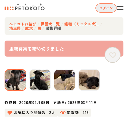
ログイン
ペトコトお結び
/
保護犬一覧
/
雑種（ミックス犬）
/
埼玉県
/
成犬
/
黒
/
募集詳細
里親募集を締め切りました
作成日:
2026年02月05日
更新日:
2026年03月11日
お気に入り登録数
2人
閲覧数
213