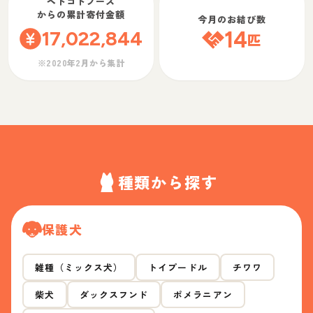
ペトコトフーズ
からの累計寄付金額
今月のお結び数
17,022,844
14
匹
※2020年2月から集計
種類から探す
保護犬
雑種（ミックス犬）
トイプードル
チワワ
柴犬
ダックスフンド
ポメラニアン