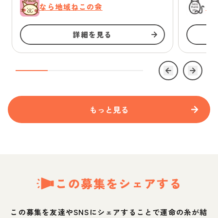
なら地域ねこの会
に
詳細を見る
もっと見る
この募集をシェアする
この募集を友達やSNSにシェアすることで運命の糸が結