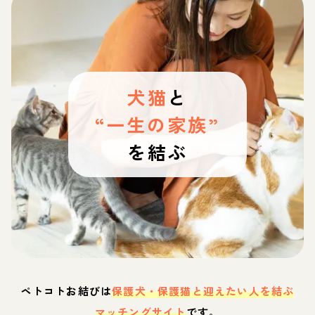
犬猫
と
“一生の家族”
を結ぶ
ペトコトお結びは
保護犬・保護猫と迎えたい人を結ぶ
マッチングサイト
です。