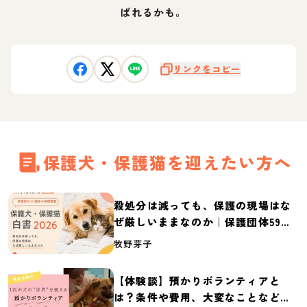
ばれるかも。
リンクをコピー
保護犬・保護猫を迎えたい方へ
殺処分は減っても、保護の現場はな
ぜ厳しいままなのか｜保護団体59団
体の実態調査【保護犬・保護猫白書
牧野芽子
2026】
【体験談】預かりボランティアと
は？条件や費用、大変なことなど紹