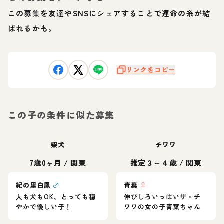
この募集を友達やSNSにシェアすることで運命の糸が結
ばれるかも。
リンクをコピー
この子の条件に似た募集
柴犬
チワワ
7歳0ヶ月
/
関東
推定３～４歳
/
関東
紀の里白鳳
♂
青葉
♀
人も犬もOK、とっても穏
伸びしろいっぱいザ・チ
やかで優しい子！
ワワの女の子青葉ちゃん