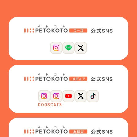
DOGS
CATS