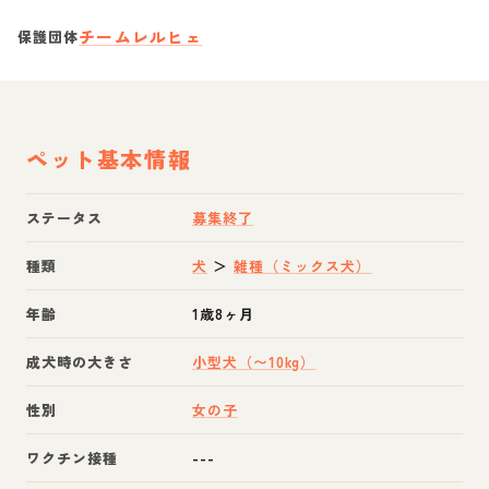
チームレルヒェ
保護団体
ペット基本情報
ステータス
募集終了
種類
犬
＞
雑種（ミックス犬）
年齢
1歳8ヶ月
成犬時の大きさ
小型犬（〜10kg）
性別
女の子
ワクチン接種
---