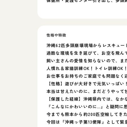
保健所・愛護センター引き出し、多頭
性格や特徴
沖縄62匹多頭崩壊現場からレスキュー
過酷な環境を生き延びて、お空を飛ん
飼い主さんの愛情を知らないので、ま
人慣れ＆家猫訓練OK！トイレ訓練OK
お仕事をお持ちのご家庭でも問題なく
【性格】遊びが大好きで元気いっぱい
本当は甘えたいのに、まだどうやって
【保護した経緯】沖縄県内では、なか
『こんなにかわいいのに…』と疑問に
今までも熊本から約200匹空輸してき
今回は『沖縄っ子第13便隊』として緊