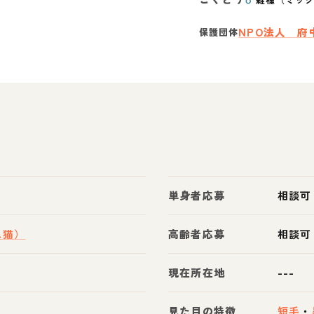
NPO法人 府
保護団体
単身者応募
相談可
ス猫）
高齢者応募
相談可
現在所在地
---
見た目の特徴
短毛
・