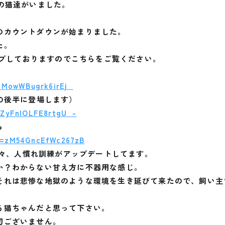
の猫達がいました。
のカウントダウンが始まりました。
た。
アップしておりますのでこちらをご覧ください。
=PMowWBugrk6irEj_
の後半に登場します）
=ZyFnlOLFE8rtgU_-
ら
i=zM54GncEfWc267zB
、日々、人慣れ訓練がアップデートしてます。
か？わからない甘え方に不器用な感じ。
それは悲惨な地獄のような環境を生き延びて来たので、飼い主
る猫ちゃんだと思って下さい。
切ございません。