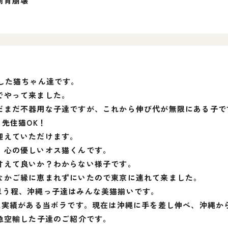
飼育崩壊
した猫ちゃん達です。
でやって来ました。
だまだ不器用な子達ですが、これから伸び代が無限にある子で
！先住猫OK！
迎えていただけます。
！心の優しいオス猫くんです。
甘えて良いか？わからない様子です。
なかご縁に恵まれずにいたので東京に連れて来ました。
思う程、沖縄っ子達はみんな美猫揃いです。
た実績がある当ボラです。現在は沖縄に手を差し伸べ、沖縄から
急空輸した子達のご紹介です。