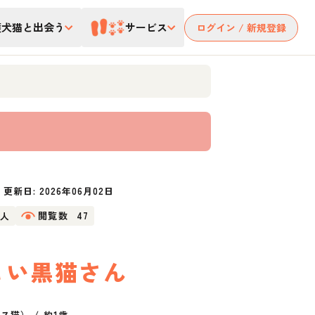
護犬猫と出会う
サービス
ログイン / 新規登録
更新日:
2026年06月02日
2人
閲覧数
47
しい黒猫さん
クス猫）
/
約1歳