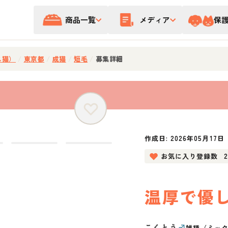
商品一覧
メディア
保
ス猫）
/
東京都
/
成猫
/
短毛
/
募集詳細
作成日:
2026年05月17日
お気に入り登録数
温厚で優
こくとう
♂
雑種（ミッ