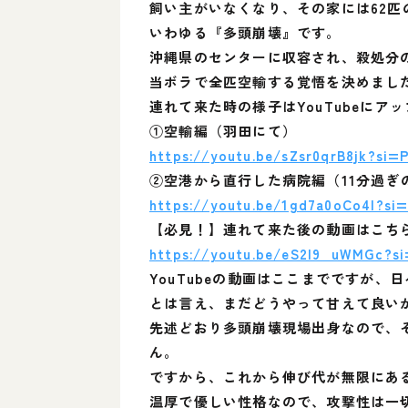
飼い主がいなくなり、その家には62匹
いわゆる『多頭崩壊』です。
沖縄県のセンターに収容され、殺処分
当ボラで全匹空輸する覚悟を決めまし
連れて来た時の様子はYouTubeに
①空輸編（羽田にて）
https://youtu.be/sZsr0qrB8jk?si
②空港から直行した病院編（11分過ぎ
https://youtu.be/1gd7a0oCo4I?si
【必見！】連れて来た後の動画はこち
https://youtu.be/eS2I9_uWMGc?s
YouTubeの動画はここまでですが
とは言え、まだどうやって甘えて良い
先述どおり多頭崩壊現場出身なので、
ん。
ですから、これから伸び代が無限にあ
温厚で優しい性格なので、攻撃性は一