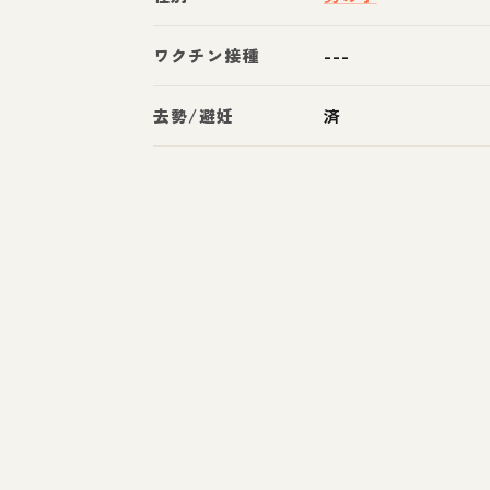
ワクチン接種
---
去勢/避妊
済