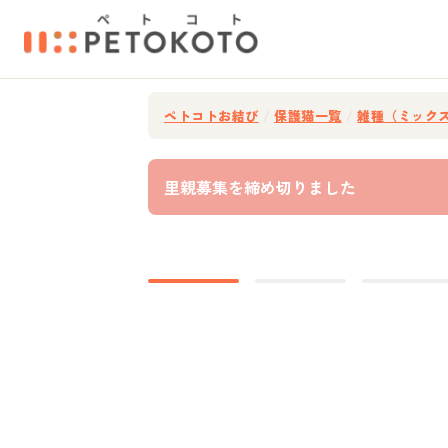
ペトコトお結び
/
保護猫一覧
/
雑種（ミック
里親募集を締め切りました