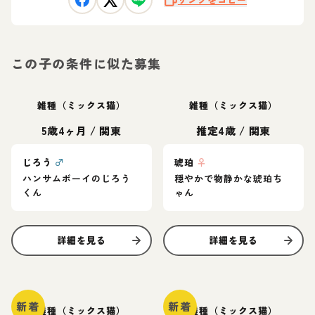
この子の条件に似た募集
雑種（ミックス猫）
雑種（ミックス猫）
5歳4ヶ月
/
関東
推定4歳
/
関東
じろう
♂
琥珀
♀
ハンサムボーイのじろう
穏やかで物静かな琥珀ち
くん
ゃん
詳細を見る
詳細を見る
新着
新着
雑種（ミックス猫）
雑種（ミックス猫）