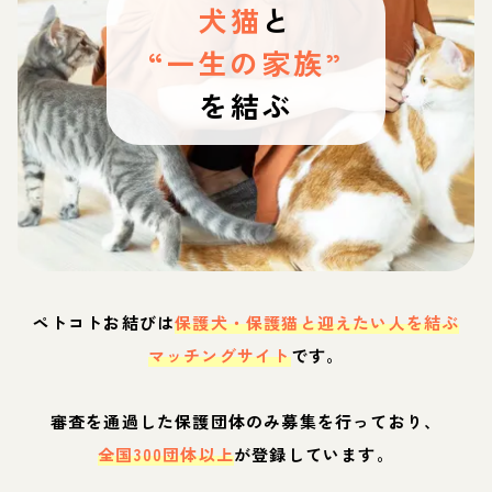
犬猫
と
“一生の家族”
を結ぶ
ペトコトお結びは
保護犬・保護猫と迎えたい人を結ぶ
マッチングサイト
です。
審査を通過した保護団体のみ募集を行っており、
全国300団体以上
が登録しています。