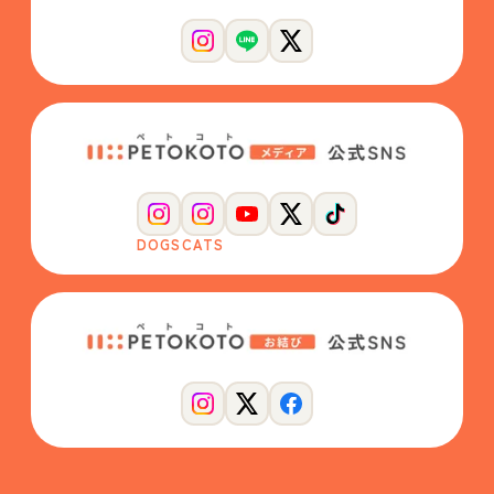
DOGS
CATS