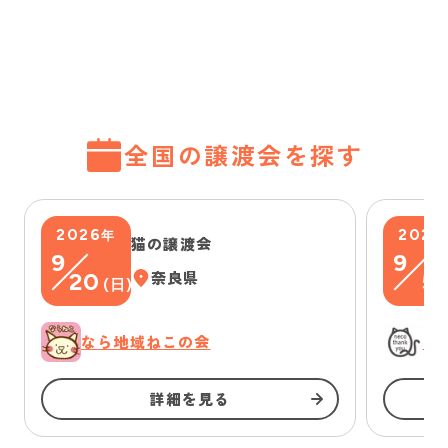
全国の譲渡会を探す
2026
2026
年
猫の譲渡会
9
9
20
奈良県
5
(
日
)
(
なら地域ねこの会
に
詳細を見る