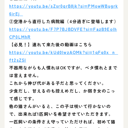
https://youtu.be/sZsr0qrB8jk?si=PMowWBugrk
6irEj_
②空港から直行した病院編（4分過ぎに登場します）
https://youtu.be/F7P7BJBDVFE?si=FazB9EoIh
CP0LMhR
【必見！】連れて来た後の動画はこちら
https://youtu.be/kUd0lwzAOMk?si=1qFq0x_n_
ft2sZSl
不器用ながらも人慣れはOKですが、ベタ慣れとまで
は言えません。
これから伸び代がある子だと思ってください。
少食だし、甘えるのも控えめだし、か弱き女のこっ
て感じです。
他の猫さんがいると、この子は咲いて行かないの
で、出来れば1匹飼いを希望させていただきます。
一匹飼いの条件さえ守っていただければ、初めて猫