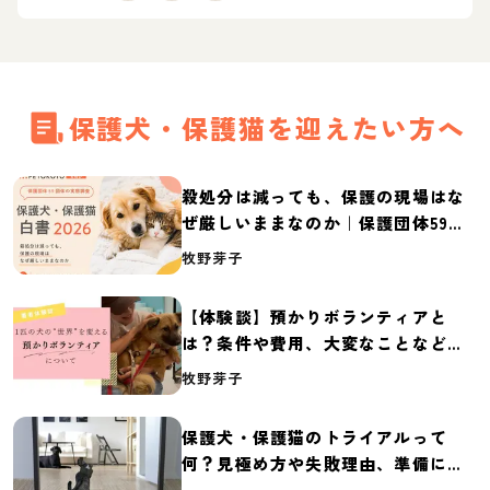
保護犬・保護猫を迎えたい方へ
殺処分は減っても、保護の現場はな
ぜ厳しいままなのか｜保護団体59団
体の実態調査【保護犬・保護猫白書
牧野芽子
2026】
【体験談】預かりボランティアと
は？条件や費用、大変なことなど紹
介
牧野芽子
保護犬・保護猫のトライアルって
何？見極め方や失敗理由、準備に必
要なものを紹介