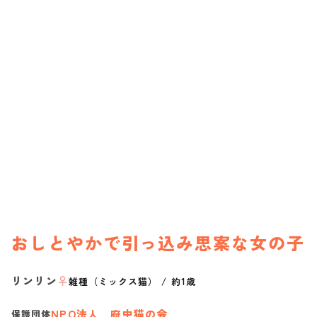
おしとやかで引っ込み思案な女の子
リンリン
♀
雑種（ミックス猫）
/
約1歳
NPO法人 府中猫の会
保護団体