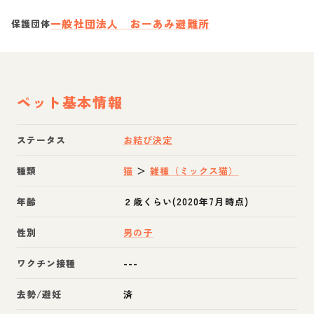
一般社団法人 おーあみ避難所
保護団体
ペット基本情報
ステータス
お結び決定
種類
猫
＞
雑種（ミックス猫）
年齢
２歳くらい(2020年7月時点)
性別
男の子
ワクチン接種
---
去勢/避妊
済