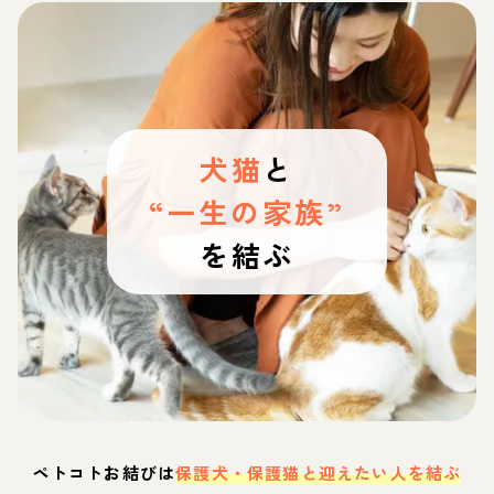
犬猫
と
“一生の家族”
を結ぶ
ペトコトお結びは
保護犬・保護猫と迎えたい人を結ぶ