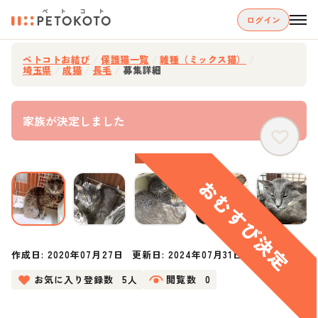
ログイン
ペトコトお結び
/
保護猫一覧
/
雑種（ミックス猫）
/
埼玉県
/
成猫
/
長毛
/
募集詳細
家族が決定しました
作成日:
2020年07月27日
更新日:
2024年07月31日
お気に入り登録数
5人
閲覧数
0