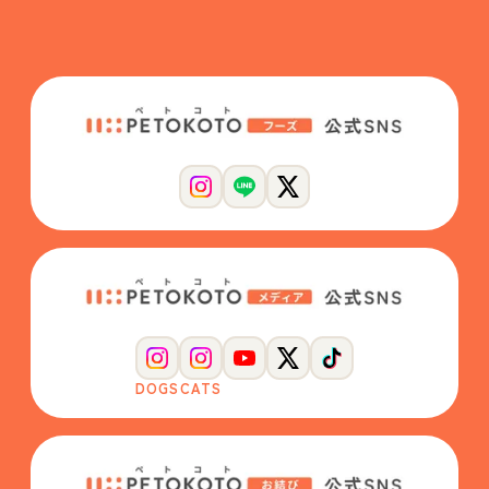
DOGS
CATS