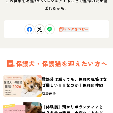
この募集を友達やSNSにシェアすることで運命の糸が結
ばれるかも。
リンクをコピー
保護犬・保護猫を迎えたい方へ
殺処分は減っても、保護の現場はな
ぜ厳しいままなのか｜保護団体59団
体の実態調査【保護犬・保護猫白書
牧野芽子
2026】
【体験談】預かりボランティアと
は？条件や費用、大変なことなど紹