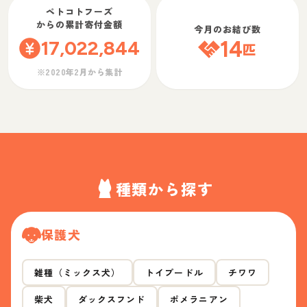
ペトコトフーズ
からの累計寄付金額
今月のお結び数
17,022,844
14
匹
※2020年2月から集計
種類から探す
保護犬
雑種（ミックス犬）
トイプードル
チワワ
柴犬
ダックスフンド
ポメラニアン