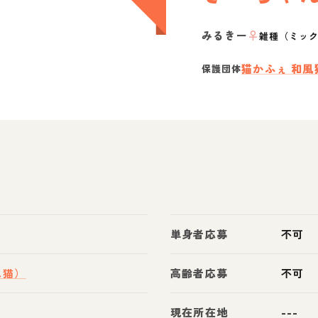
みるきー
♀
雑種（ミッ
猫かふぇ 和風
保護団体
単身者応募
不可
ス猫）
高齢者応募
不可
現在所在地
---