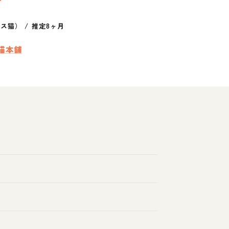
クス猫）
/
推定8ヶ月
猫本舗