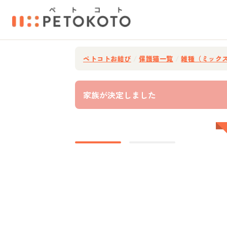
ペトコトお結び
/
保護猫一覧
/
雑種（ミック
家族が決定しました