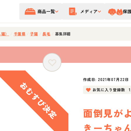
商品一覧
メディア
保
ス猫）
/
千葉県
/
子猫
/
長毛
/
募集詳細
作成日:
2021年07月22日
お気に入り登録数
面倒見が
きーちゃ