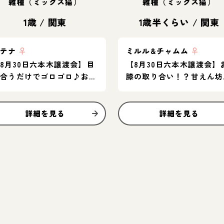
雑種（ミックス猫）
雑種（ミックス猫）
1歳
/
関東
1歳半くらい
/
関東
アテナ
♀
ミルル&チャムム
♀
8月30日六本木譲渡会】目
【8月30日六本木譲渡会】
が合うだけでゴロゴロ♪お膝
膝の取り合い！？甘えん坊
の上で寝ちゃう甘えん坊♡
てんば姉妹♪
詳細を見る
詳細を見る