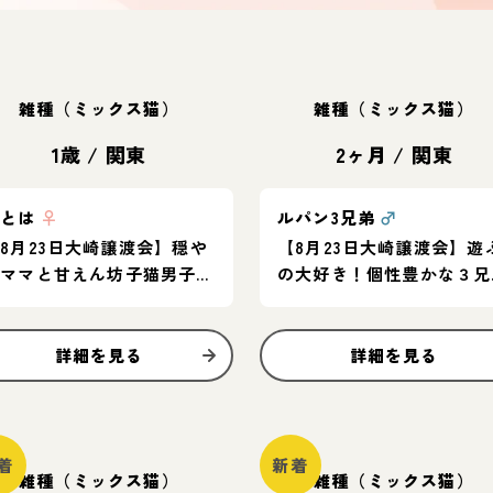
雑種（ミックス猫）
雑種（ミックス猫）
1歳
/
関東
2ヶ月
/
関東
ことは
♀
ルパン3兄弟
♂
8月23日大崎譲渡会】穏や
【8月23日大崎譲渡会】遊
かママと甘えん坊子猫男子の
の大好き！個性豊かな３兄
親子ペア♡
♪兄弟一緒か、先住さんの
友達に◎
詳細を見る
詳細を見る
着
新着
雑種（ミックス猫）
雑種（ミックス猫）