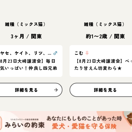
雑種（ミックス猫）
雑種（ミックス猫）
3ヶ月
/
関東
約1〜2歳
/
関東
アヤセ、ケイト、リツ、アオ
♂
こむ
♀
8月23日大崎譲渡会】毎日
【8月23日大崎譲渡会】べ
元気いっぱい！仲良し四兄弟
たり甘えん坊麦わら★
詳細を見る
詳細を見る