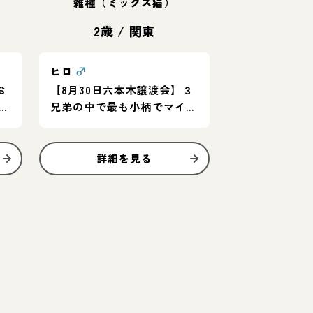
雑種（ミックス猫）
2歳
/
関東
ヒロ
♂
お
【8月30日六本木譲渡会】３
お
兄弟の中で最も小柄でマイペ
ース◎遊ぶの大好き！
詳細を見る