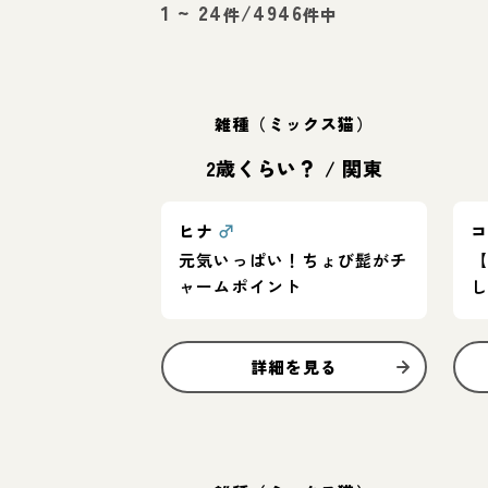
1
~
24
/
4946
件
件中
雑種（ミックス猫）
2歳くらい？
/
関東
ヒナ
♂
元気いっぱい！ちょび髭がチ
【
ャームポイント
詳細を見る