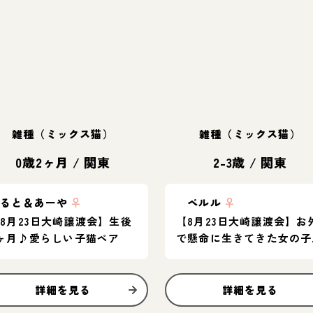
雑種（ミックス猫）
雑種（ミックス猫）
0歳2ヶ月
/
関東
2-3歳
/
関東
くると＆あーや
♀
ペルル
♀
8月23日大崎譲渡会】生後
【8月23日大崎譲渡会】お
ヶ月♪愛らしい子猫ペア
で懸命に生きてきた女の子
人慣れ修行中のツンデレさ
♡
詳細を見る
詳細を見る