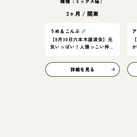
雑種（ミックス猫）
3ヶ月
/
関東
うめ＆こんぶ
♂
【8月30日六本木譲渡会】元
【
気いっぱい！人懐っこい仲良
し兄妹♪
詳細を見る