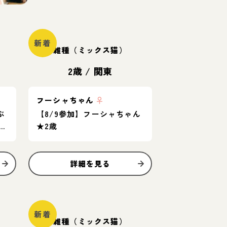
新着
雑種（ミックス猫）
2歳
/
関東
フーシャちゃん
♀
ぶ
【8/9参加】フーシャちゃん
弟
★2歳
お
詳細を見る
新着
雑種（ミックス猫）