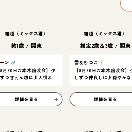
雑種（ミックス猫）
雑種（ミックス猫）
約1歳
/
関東
推定2歳＆3歳
/
関東
コーン
♂
雪＆むつこ
♀
8月30日六本木譲渡会】少
【8月30日六本木譲渡会】
しずつ甘えん坊に♪人慣れ過
しずつ仲良しに♪穏やかな
程を楽しんでくれるご家庭
の子ペア♡
に！
詳細を見る
詳細を見る