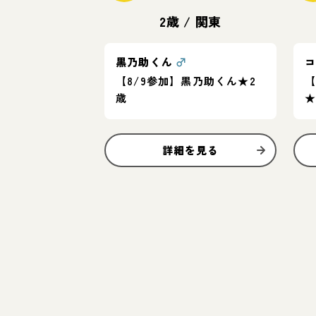
2歳
/
関東
黒乃助くん
♂
【8/9参加】黒乃助くん★2
【
歳
★
詳細を見る