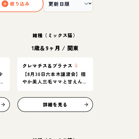
絞り込み
雑種（ミックス猫）
1歳＆9ヶ月
/
関東
クレマチス＆プラナス
♀
少
【8月30日六本木譲渡会】穏
女
やか美人三毛ママと甘えん坊
の茶白子猫のペア★
詳細を見る