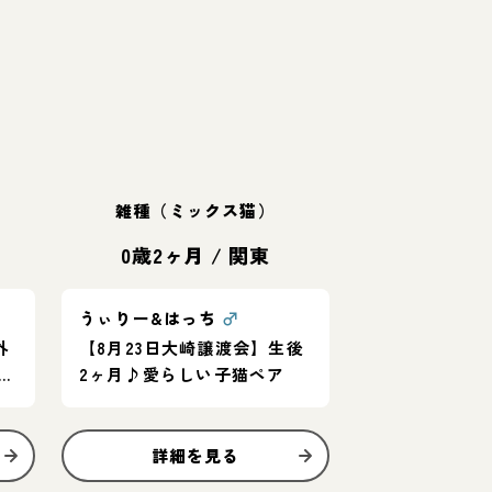
雑種（ミックス猫）
0歳2ヶ月
/
関東
うぃりー&はっち
♂
外
【8月23日大崎譲渡会】生後
。
2ヶ月♪愛らしい子猫ペア
ん
詳細を見る