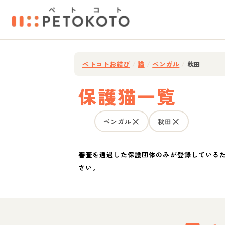
ペトコトお結び
/
猫
/
ベンガル
/
秋田
保護猫一覧
ベンガル
秋田
審査を通過した保護団体のみが登録している
さい。