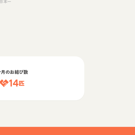
日本一
今月のお結び数
14
匹