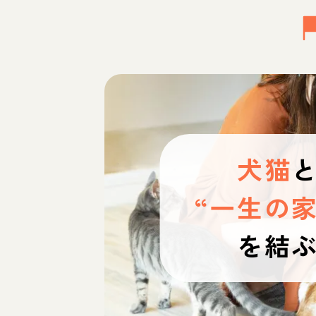
犬猫
“一生の家
を結