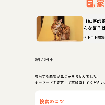
家
【獣医師
んな猫？
徴・迎え
ペトコト編集
0
/
0
件
件中
該当する募集が見つかりませんでした。
キーワードを変更して再検索してください
検索のコツ