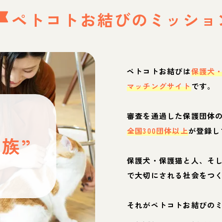
ペトコトお結びの
ミッショ
ペトコトお結びは
保護犬
マッチングサイト
です。
と
審査を通過した保護団体
全国300団体以上
が登録し
族”
保護犬・保護猫と人、そ
ぶ
で大切にされる社会をつ
それがペトコトお結びの