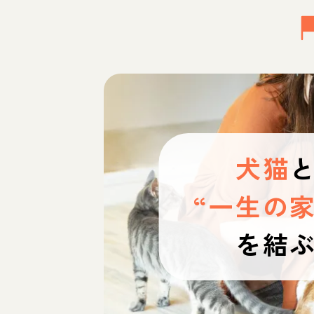
犬猫
“一生の家
を結