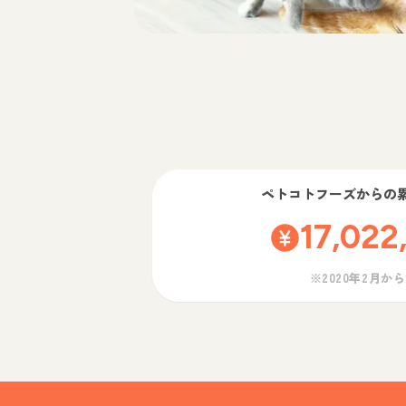
ペトコトフーズ
からの
17,022
※2020年2月か