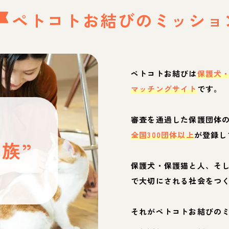
ペトコトお結びの
ミッショ
ペトコトお結びは
保護犬
マッチングサイト
です。
と
審査を通過した保護団体
全国300団体以上
が登録し
族”
保護犬・保護猫と人、そ
ぶ
で大切にされる社会をつ
それがペトコトお結びの