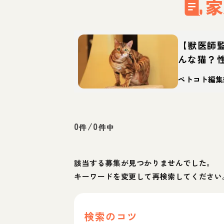
家
【獣医師
んな猫？
徴・迎え
ペトコト編集
0
/
0
件
件中
該当する募集が見つかりませんでした。
キーワードを変更して再検索してください
検索のコツ