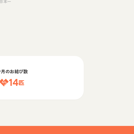
日本一
今月のお結び数
14
匹