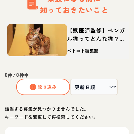
知っておきたいこと
【獣医師監修】ベンガ
ル猫ってどんな猫？性
格・体重・寿命の特
ペトコト編集部
徴・迎え方
0
/
0
件
件中
絞り込み
該当する募集が見つかりませんでした。
キーワードを変更して再検索してください。