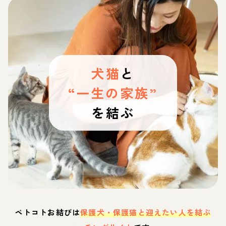
犬猫
と
“一生の家族”
を結ぶ
ペトコトお結びは
保護犬・保護猫と迎えたい人を結ぶ