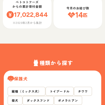
ペトコトフーズ
からの累計寄付金額
今月のお結び数
17,022,844
14
匹
※2020年2月から集計
種類から探す
保護犬
雑種（ミックス犬）
トイプードル
チワワ
柴犬
ダックスフンド
ポメラニアン