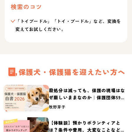
検索のコツ
「トイプードル」「トイ・プードル」など、変換を
変えてお試しください。
保護犬・保護猫を迎えたい方へ
殺処分は減っても、保護の現場はな
ぜ厳しいままなのか｜保護団体59団
体の実態調査【保護犬・保護猫白書
牧野芽子
2026】
【体験談】預かりボランティアと
は？条件や費用、大変なことなど紹