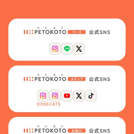
DOGS
CATS