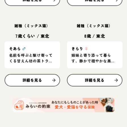
雑種（ミックス猫）
雑種（ミックス猫）
7歳くらい
/
東北
8歳
/
東北
そあら
♂
きらり
♀
名前を呼ぶと駆け寄って
姉妹と寄り添って暮ら
くる甘えん坊の茶トラ男
す、静かで穏やかな黒猫
子
の女の子
詳細を見る
詳細を見る