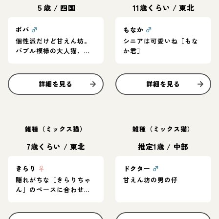
５歳
/
四国
11歳くらい
/
東北
ボバ
♂
もなか
♂
個性派だけど甘えん坊。
シニアは可愛いね［もな
バブル模様の大人猫、ボ
か君］
バ！
詳細を見る
詳細を見る
雑種（ミックス猫）
雑種（ミックス猫）
7歳くらい
/
東北
推定1歳
/
中部
きらり
♀
ドクター
♂
隠れがちな［きらりちゃ
甘えん坊の男の仔
ん］のペースに合わせて
ね