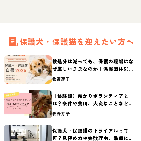
保護犬・保護猫を迎えたい方へ
殺処分は減っても、保護の現場はな
ぜ厳しいままなのか｜保護団体59団
体の実態調査【保護犬・保護猫白書
牧野芽子
2026】
【体験談】預かりボランティアと
は？条件や費用、大変なことなど紹
介
牧野芽子
保護犬・保護猫のトライアルって
何？見極め方や失敗理由、準備に必