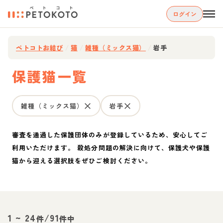
ログイン
ペトコトお結び
/
猫
/
雑種（ミックス猫）
/
岩手
保護猫一覧
雑種（ミックス猫）
岩手
審査を通過した保護団体のみが登録しているため、安心してご
利用いただけます。 殺処分問題の解決に向けて、保護犬や保護
猫から迎える選択肢をぜひご検討ください。
1
~
24
/
91
件
件中