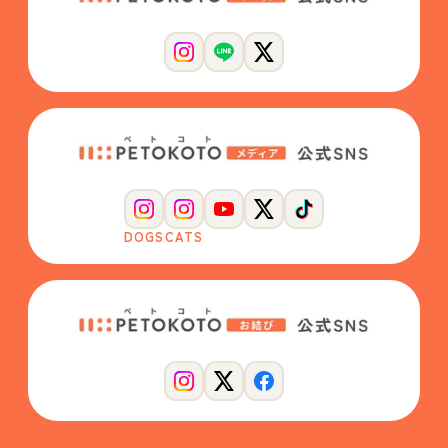
DOGS
CATS