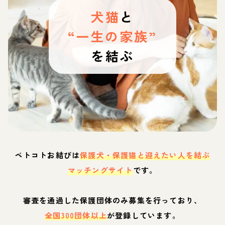
犬猫
と
“一生の家族”
を結ぶ
ペトコトお結びは
保護犬・保護猫と迎えたい人を結ぶ
マッチングサイト
です。
審査を通過した保護団体のみ募集を行っており、
全国300団体以上
が登録しています。