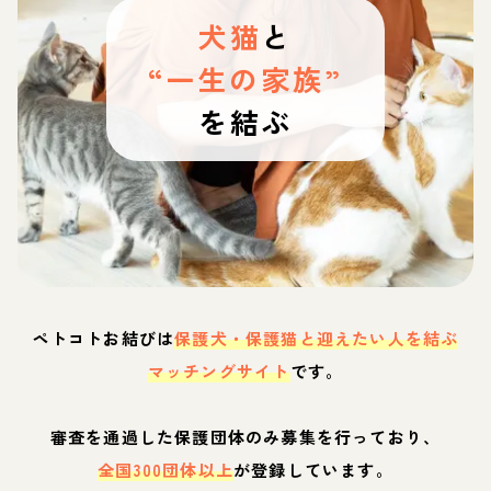
犬猫
と
“一生の家族”
を結ぶ
ペトコトお結びは
保護犬・保護猫と迎えたい人を結ぶ
マッチングサイト
です。
審査を通過した保護団体のみ募集を行っており、
全国300団体以上
が登録しています。