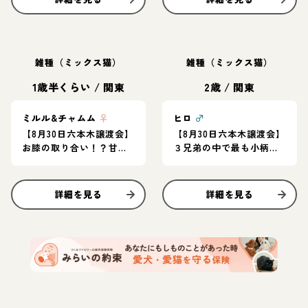
雑種（ミックス猫）
雑種（ミックス猫）
1歳半くらい
/
関東
2歳
/
関東
ミルル&チャムム
♀
ヒロ
♂
【8月30日六本木譲渡会】
【8月30日六本木譲渡会】
お膝の取り合い！？甘え
３兄弟の中で最も小柄で
ん坊おてんば姉妹♪
マイペース◎遊ぶの大好
き！
詳細を見る
詳細を見る