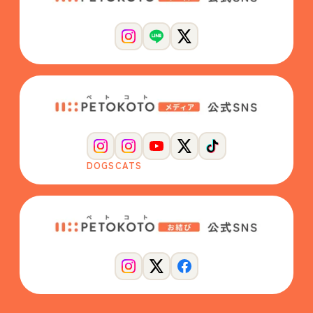
DOGS
CATS