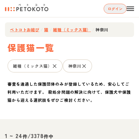
ログイン
ペトコトお結び
/
猫
/
雑種（ミックス猫）
/
神奈川
保護猫一覧
雑種（ミックス猫）
神奈川
審査を通過した保護団体のみが登録しているため、安心してご
利用いただけます。 殺処分問題の解決に向けて、保護犬や保護
猫から迎える選択肢をぜひご検討ください。
1
~
24
/
3378
件
件中