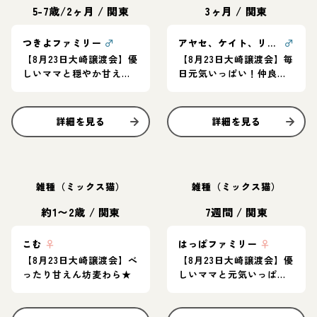
5-7歳/2ヶ月
/
関東
3ヶ月
/
関東
つきよファミリー
♂
アヤセ、ケイト、リツ、アオ
♂
【8月23日大崎譲渡会】優
【8月23日大崎譲渡会】毎
しいママと穏やか甘えん
日元気いっぱい！仲良し
坊子猫たち
四兄弟
詳細を見る
詳細を見る
雑種（ミックス猫）
雑種（ミックス猫）
約1〜2歳
/
関東
7週間
/
関東
こむ
♀
はっぱファミリー
♀
【8月23日大崎譲渡会】べ
【8月23日大崎譲渡会】優
ったり甘えん坊麦わら★
しいママと元気いっぱい
甘えん坊な子猫たち♡