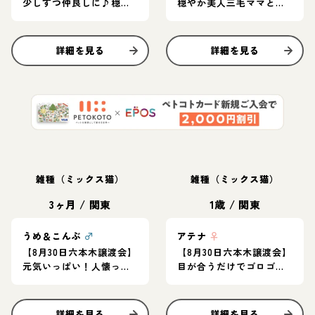
少しずつ仲良しに♪穏や
穏やか美人三毛ママと甘
かな女の子ペア♡
えん坊の茶白子猫のペア
★
詳細を見る
詳細を見る
雑種（ミックス猫）
雑種（ミックス猫）
3ヶ月
/
関東
1歳
/
関東
うめ＆こんぶ
♂
アテナ
♀
【8月30日六本木譲渡会】
【8月30日六本木譲渡会】
元気いっぱい！人懐っこ
目が合うだけでゴロゴロ
い仲良し兄妹♪
♪お膝の上で寝ちゃう甘
えん坊♡
詳細を見る
詳細を見る