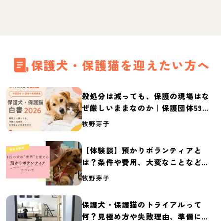
保護犬・保護猫を迎えたい方へ
殺処分は減っても、保護の現場はな
ぜ厳しいままなのか｜保護団体59団
体の実態調査【保護犬・保護猫白書
牧野芽子
2026】
【体験談】預かりボランティアと
は？条件や費用、大変なことなど紹
介
牧野芽子
保護犬・保護猫のトライアルって
何？見極め方や失敗理由、準備に必