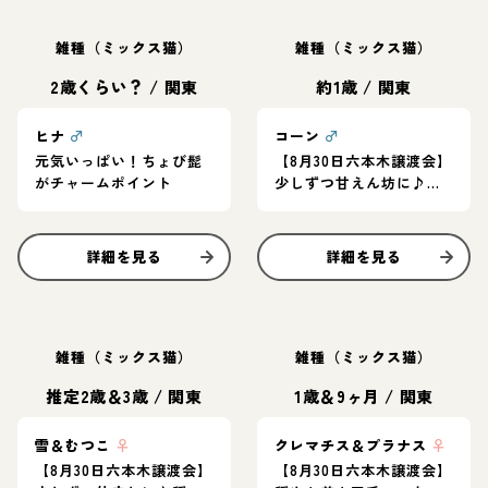
雑種（ミックス猫）
雑種（ミックス猫）
2歳くらい？
/
関東
約1歳
/
関東
ヒナ
♂
コーン
♂
元気いっぱい！ちょび髭
【8月30日六本木譲渡会】
がチャームポイント
少しずつ甘えん坊に♪人
慣れ過程を楽しんでくれ
るご家庭に！
詳細を見る
詳細を見る
雑種（ミックス猫）
雑種（ミックス猫）
推定2歳＆3歳
/
関東
1歳＆9ヶ月
/
関東
雪＆むつこ
♀
クレマチス＆プラナス
♀
【8月30日六本木譲渡会】
【8月30日六本木譲渡会】