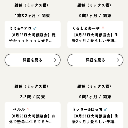
雑種（ミックス猫）
雑種（ミックス猫）
1歳&2ヶ月
/
関東
0歳2ヶ月
/
関東
ミミ&エアロ
♂
くると＆あーや
♀
【8月23日大崎譲渡会】穏
【8月23日大崎譲渡会】生
やかママとママ大好きな
後2ヶ月♪愛らしい子猫ペ
子猫★仲良く寄り添う親
ア
子ペア
詳細を見る
詳細を見る
雑種（ミックス猫）
雑種（ミックス猫）
2-3歳
/
関東
0歳2ヶ月
/
関東
ペルル
♀
うぃりー&はっち
♂
【8月23日大崎譲渡会】お
【8月23日大崎譲渡会】生
外で懸命に生きてきた女
後2ヶ月♪愛らしい子猫ペ
の子。人慣れ修行中のツ
ア