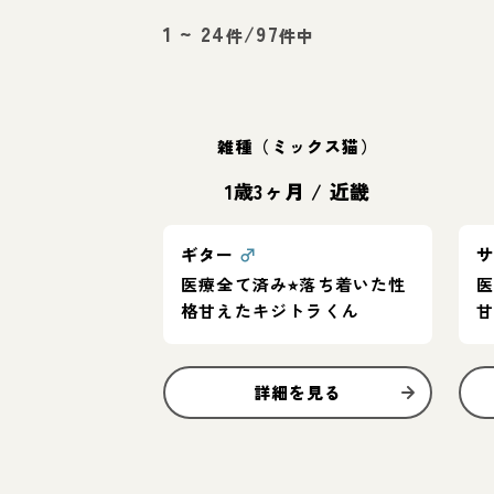
1
~
24
/
97
件
件中
雑種（ミックス猫）
1歳3ヶ月
/
近畿
ギター
♂
医療全て済み⭐︎落ち着いた性
医
格甘えたキジトラくん
詳細を見る