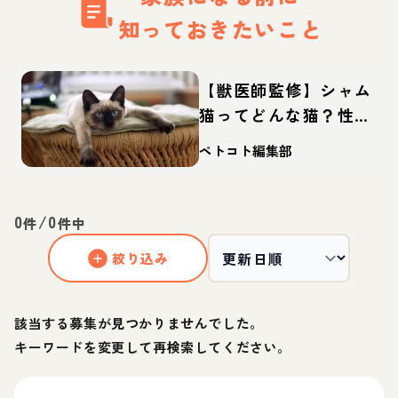
知っておきたいこと
【獣医師監修】シャム
猫ってどんな猫？性
格・体重・寿命の特
ペトコト編集部
徴・迎え方
0
/
0
件
件中
絞り込み
該当する募集が見つかりませんでした。
キーワードを変更して再検索してください。