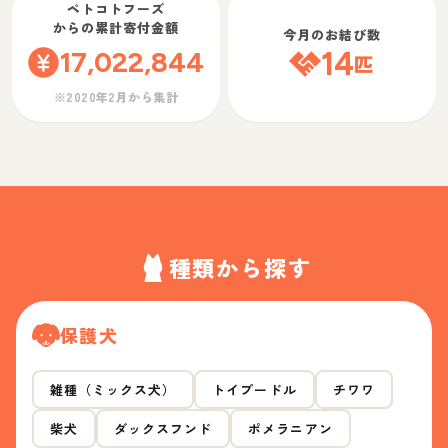
ペトコトフーズ
からの累計寄付金額
今月のお結び数
17,022,844
14
匹
※2020年2月から集計
種類から探す
保護犬
雑種（ミックス犬）
トイプードル
チワワ
柴犬
ダックスフンド
ポメラニアン