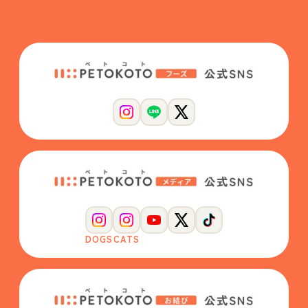
DOGS
CATS