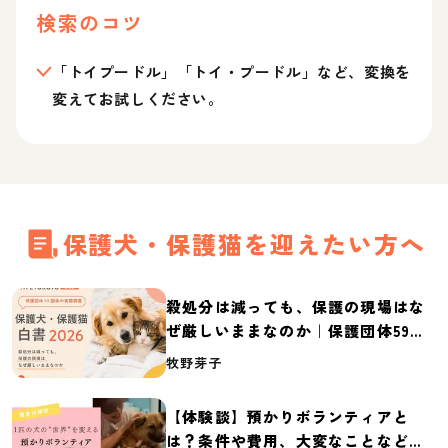
検索のコツ
「トイプードル」「トイ・プードル」など、変換を
変えてお試しください。
保護犬・保護猫を迎えたい方へ
殺処分は減っても、保護の現場はな
ぜ厳しいままなのか｜保護団体59団
体の実態調査【保護犬・保護猫白書
牧野芽子
2026】
【体験談】預かりボランティアと
は？条件や費用、大変なことなど紹