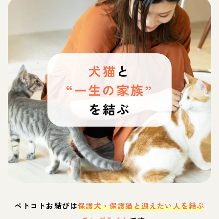
犬猫
と
“一生の家族”
を結ぶ
ペトコトお結びは
保護犬・保護猫と迎えたい人を結ぶ