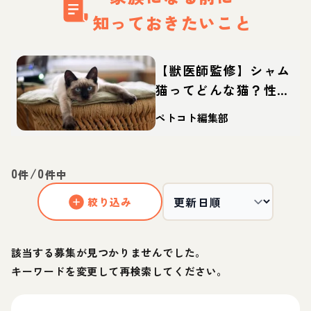
知っておきたいこと
【獣医師監修】シャム
猫ってどんな猫？性
格・体重・寿命の特
ペトコト編集部
徴・迎え方
0
/
0
件
件中
絞り込み
該当する募集が見つかりませんでした。
キーワードを変更して再検索してください。