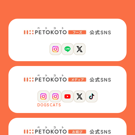
DOGS
CATS