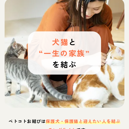
犬猫
と
“一生の家族”
を結ぶ
ペトコトお結びは
保護犬・保護猫と迎えたい人を結ぶ