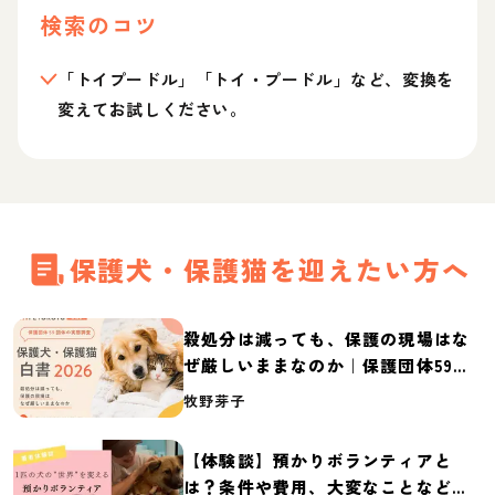
検索のコツ
「トイプードル」「トイ・プードル」など、変換を
変えてお試しください。
保護犬・保護猫を迎えたい方へ
殺処分は減っても、保護の現場はな
ぜ厳しいままなのか｜保護団体59団
体の実態調査【保護犬・保護猫白書
牧野芽子
2026】
【体験談】預かりボランティアと
は？条件や費用、大変なことなど紹