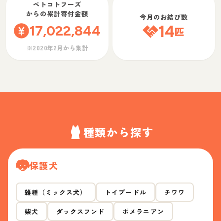
ペトコトフーズ
からの累計寄付金額
今月のお結び数
17,022,844
14
匹
※2020年2月から集計
種類から探す
保護犬
雑種（ミックス犬）
トイプードル
チワワ
柴犬
ダックスフンド
ポメラニアン