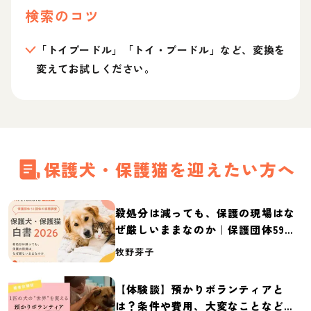
検索のコツ
「トイプードル」「トイ・プードル」など、変換を
変えてお試しください。
保護犬・保護猫を迎えたい方へ
殺処分は減っても、保護の現場はな
ぜ厳しいままなのか｜保護団体59団
体の実態調査【保護犬・保護猫白書
牧野芽子
2026】
【体験談】預かりボランティアと
は？条件や費用、大変なことなど紹