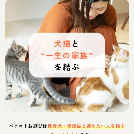
犬猫
と
“一生の家族”
を結ぶ
ペトコトお結びは
保護犬・保護猫と迎えたい人を結ぶ