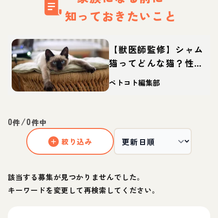
知っておきたいこと
【獣医師監修】シャム
猫ってどんな猫？性
格・体重・寿命の特
ペトコト編集部
徴・迎え方
0
/
0
件
件中
絞り込み
該当する募集が見つかりませんでした。
キーワードを変更して再検索してください。