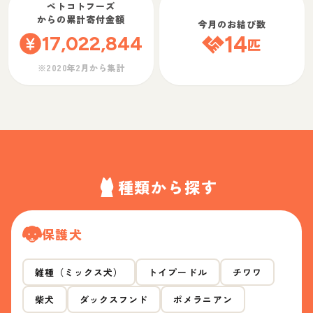
ペトコトフーズ
からの累計寄付金額
今月のお結び数
17,022,844
14
匹
※2020年2月から集計
種類から探す
保護犬
雑種（ミックス犬）
トイプードル
チワワ
柴犬
ダックスフンド
ポメラニアン