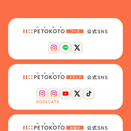
DOGS
CATS