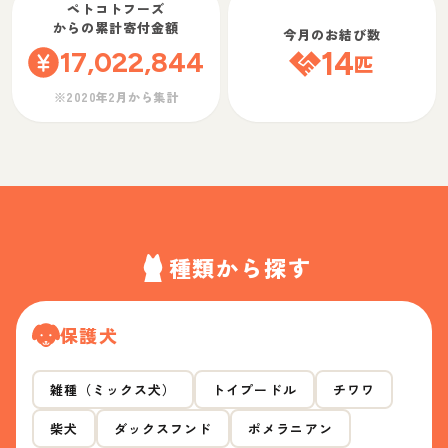
ペトコトフーズ
からの累計寄付金額
今月のお結び数
17,022,844
14
匹
※2020年2月から集計
種類から探す
保護犬
雑種（ミックス犬）
トイプードル
チワワ
柴犬
ダックスフンド
ポメラニアン