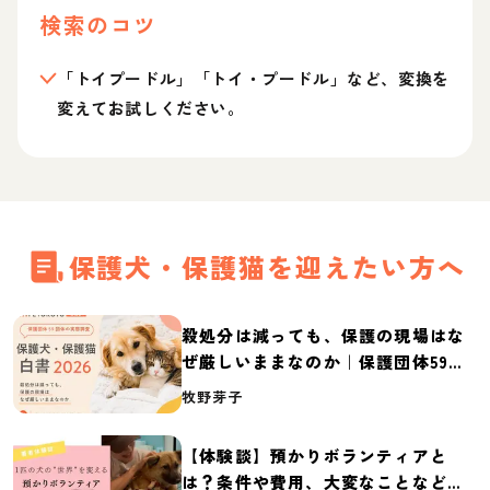
検索のコツ
「トイプードル」「トイ・プードル」など、変換を
変えてお試しください。
保護犬・保護猫を迎えたい方へ
殺処分は減っても、保護の現場はな
ぜ厳しいままなのか｜保護団体59団
体の実態調査【保護犬・保護猫白書
牧野芽子
2026】
【体験談】預かりボランティアと
は？条件や費用、大変なことなど紹