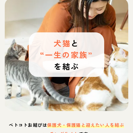
犬猫
と
“一生の家族”
を結ぶ
ペトコトお結びは
保護犬・保護猫と迎えたい人を結ぶ