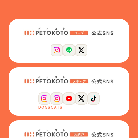
DOGS
CATS