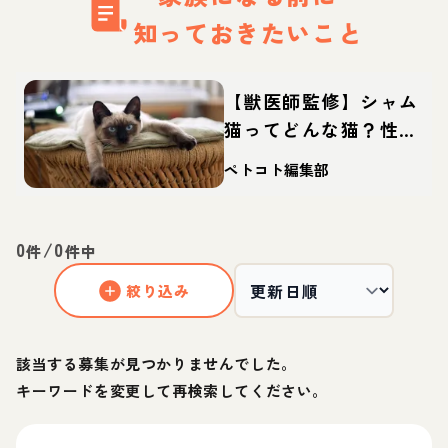
知っておきたいこと
【獣医師監修】シャム
猫ってどんな猫？性
格・体重・寿命の特
ペトコト編集部
徴・迎え方
0
/
0
件
件中
絞り込み
該当する募集が見つかりませんでした。
キーワードを変更して再検索してください。