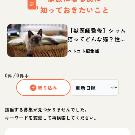
知っておきたいこと
【獣医師監修】シャム
猫ってどんな猫？性
格・体重・寿命の特
ペトコト編集部
徴・迎え方
0
/
0
件
件中
絞り込み
該当する募集が見つかりませんでした。
キーワードを変更して再検索してください。