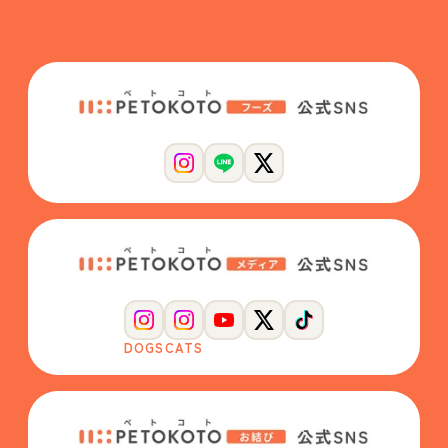
DOGS
CATS