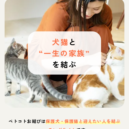
犬猫
と
“一生の家族”
を結ぶ
ペトコトお結びは
保護犬・保護猫と迎えたい人を結ぶ