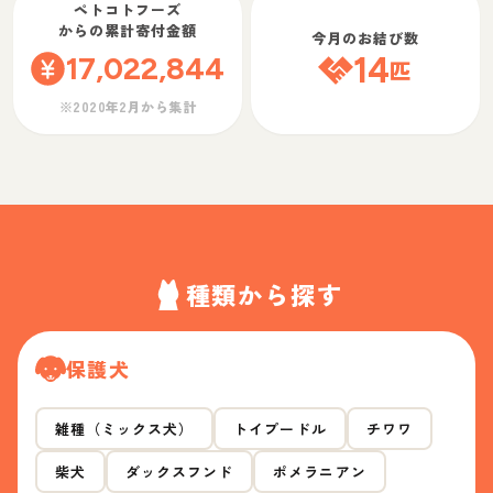
ペトコトフーズ
からの累計寄付金額
今月のお結び数
17,022,844
14
匹
※2020年2月から集計
種類から探す
保護犬
雑種（ミックス犬）
トイプードル
チワワ
柴犬
ダックスフンド
ポメラニアン