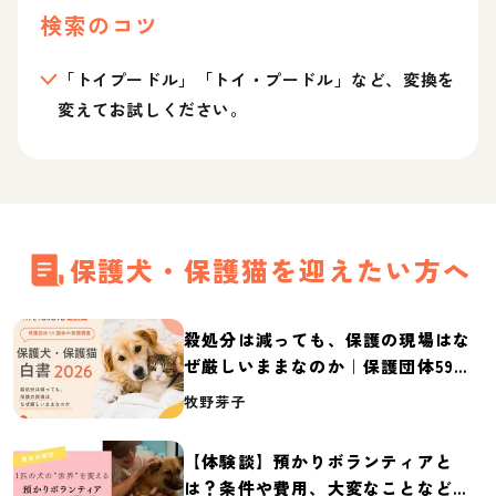
検索のコツ
「トイプードル」「トイ・プードル」など、変換を
変えてお試しください。
保護犬・保護猫を迎えたい方へ
殺処分は減っても、保護の現場はな
ぜ厳しいままなのか｜保護団体59団
体の実態調査【保護犬・保護猫白書
牧野芽子
2026】
【体験談】預かりボランティアと
は？条件や費用、大変なことなど紹