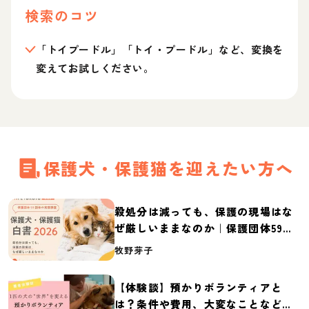
検索のコツ
「トイプードル」「トイ・プードル」など、変換を
変えてお試しください。
保護犬・保護猫を迎えたい方へ
殺処分は減っても、保護の現場はな
ぜ厳しいままなのか｜保護団体59団
体の実態調査【保護犬・保護猫白書
牧野芽子
2026】
【体験談】預かりボランティアと
は？条件や費用、大変なことなど紹