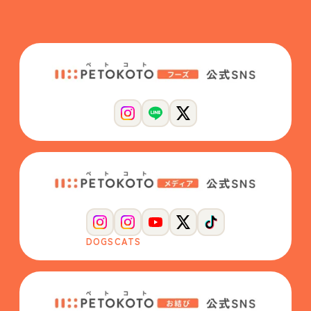
DOGS
CATS