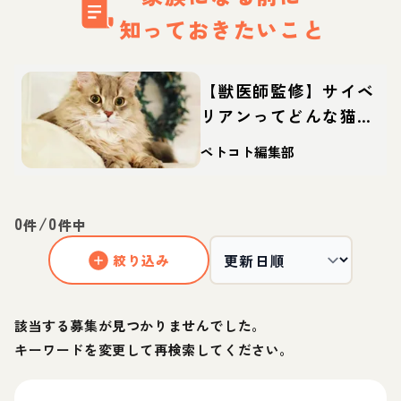
知っておきたいこと
【獣医師監修】サイベ
リアンってどんな猫？
性格・体重・寿命の特
ペトコト編集部
徴・迎え方
0
/
0
件
件中
絞り込み
該当する募集が見つかりませんでした。
キーワードを変更して再検索してください。