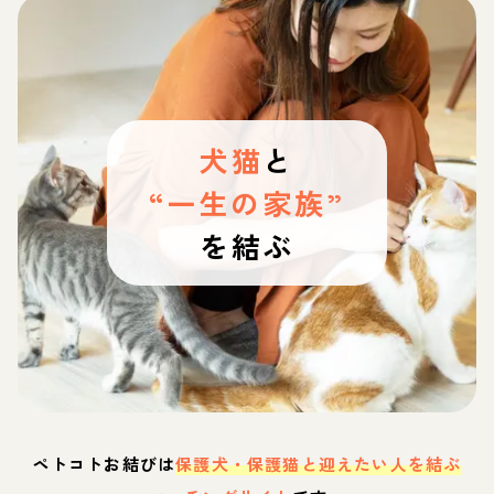
犬猫
と
“一生の家族”
を結ぶ
ペトコトお結びは
保護犬・保護猫と迎えたい人を結ぶ