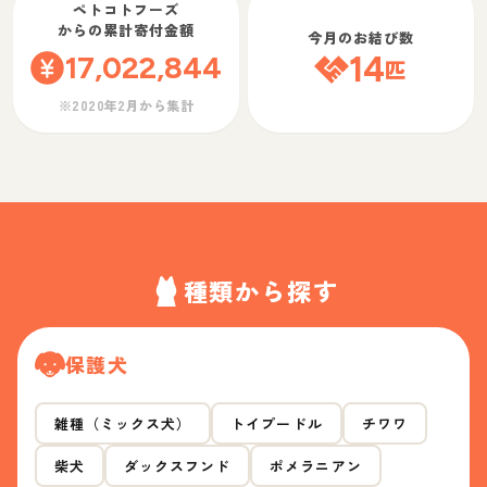
ペトコトフーズ
からの累計寄付金額
今月のお結び数
17,022,844
14
匹
※2020年2月から集計
種類から探す
保護犬
雑種（ミックス犬）
トイプードル
チワワ
柴犬
ダックスフンド
ポメラニアン