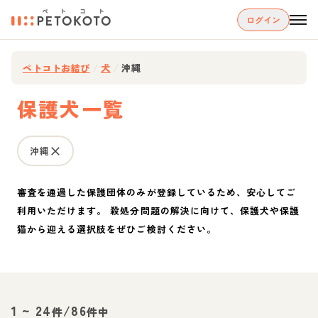
ログイン
ペトコトお結び
/
犬
/
沖縄
保護犬一覧
沖縄
審査を通過した保護団体のみが登録しているため、安心してご
利用いただけます。 殺処分問題の解決に向けて、保護犬や保護
猫から迎える選択肢をぜひご検討ください。
1
~
24
/
86
件
件中