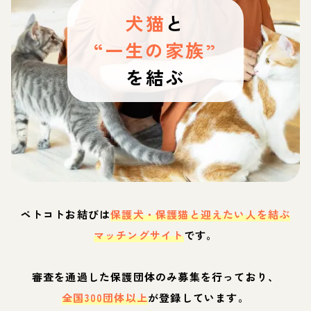
犬猫
と
“一生の家族”
を結ぶ
ペトコトお結びは
保護犬・保護猫と迎えたい人を結ぶ
マッチングサイト
です。
審査を通過した保護団体のみ募集を行っており、
全国300団体以上
が登録しています。