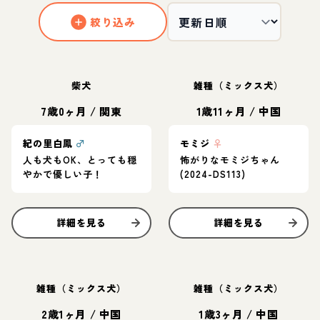
絞り込み
柴犬
雑種（ミックス犬）
7歳0ヶ月
/
関東
1歳11ヶ月
/
中国
紀の里白鳳
♂
モミジ
♀
人も犬もOK、とっても穏
怖がりなモミジちゃん
やかで優しい子！
(2024-DS113)
詳細を見る
詳細を見る
雑種（ミックス犬）
雑種（ミックス犬）
2歳1ヶ月
/
中国
1歳3ヶ月
/
中国