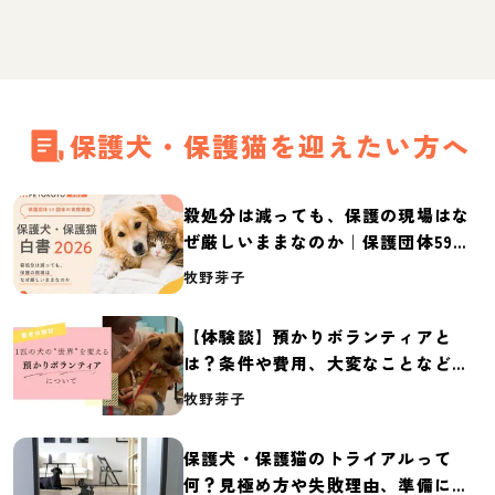
保護犬・保護猫を迎えたい方へ
殺処分は減っても、保護の現場はな
ぜ厳しいままなのか｜保護団体59団
体の実態調査【保護犬・保護猫白書
牧野芽子
2026】
【体験談】預かりボランティアと
は？条件や費用、大変なことなど紹
介
牧野芽子
保護犬・保護猫のトライアルって
何？見極め方や失敗理由、準備に必