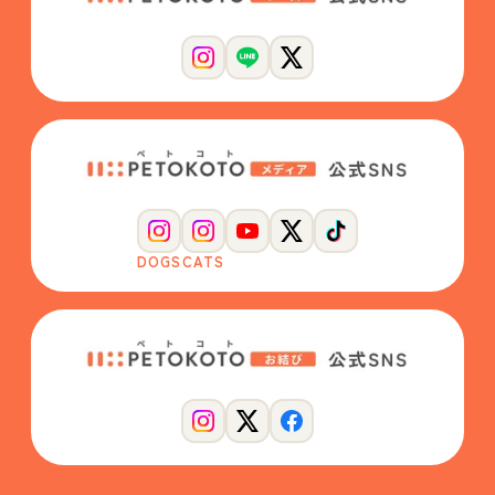
DOGS
CATS