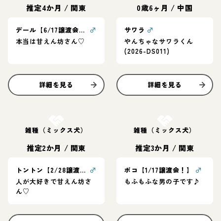
推定4か月
/
関東
0歳6ヶ月
/
中国
デール【6/17譲渡会！】
♂
サワラ
♂
本当は甘えん坊さん♡
やんちゃなサワラくん
(2026-DS011)
詳細を見る
詳細を見る
お結び決定
お結び決定
雑種（ミックス犬）
雑種（ミックス犬）
推定2か月
/
関東
推定3か月
/
関東
トントン【2/28譲渡会！】
♂
ポコ【1/17譲渡会！】
♂
人が大好きで甘えん坊さ
もふもふな男の子です♪
ん♡