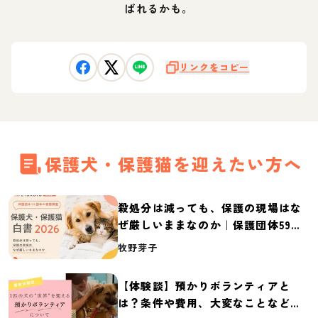
ばれるかも。
リンクをコピー
保護犬・保護猫を迎えたい方へ
殺処分は減っても、保護の現場はな
ぜ厳しいままなのか｜保護団体59団
体の実態調査【保護犬・保護猫白書
牧野芽子
2026】
【体験談】預かりボランティアと
は？条件や費用、大変なことなど紹