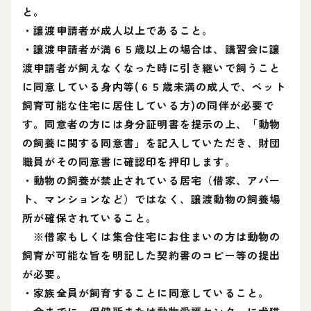
と。
・譲渡申請者が成人以上であること。
・譲渡申請者が満６５歳以上の場合は、講習会に譲
渡申請者が飼えなくなった時に引き継いで飼うこと
に同意している身内等(６５歳未満の成人で、ペット
飼育可能な住宅に居住している方)の同伴が必要で
す。同意者の方には身分証明書を提示の上、「動物
の飼養に関する同意書」を記入していただき、財団
職員がその同意書に確認印を押印します。
・動物の飼養が禁止されている居宅（借家、アパー
ト、マンションなど）ではなく、譲渡動物の飼養場
所が確保されていること。
※借家もしくは集合住宅にお住まいの方は動物の
飼育が可能な旨を明記した契約書のコピー等の提出
が必要。
・家族全員が飼育することに同意していること。