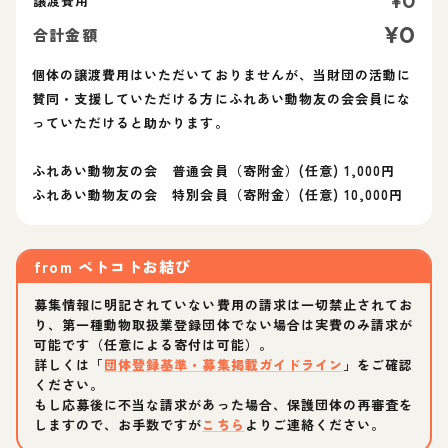
¥
0
譲渡費用
¥
0
合計金額
個体の譲渡費用はいただいておりませんが、当財団の活動に
賛同・支援していただける方にふれあい動物友の会会員にな
っていただけると助かります。
ふれあい動物友の会 普通会員（寄附金）(任意) 1,000円
ふれあい動物友の会 特別会員（寄附金）(任意) 10,000円
from
ペトコトお結び
募集情報に明記されていない費用の請求は一切禁止されてお
り、第一種動物取扱業登録団体でない場合は実費のみ請求が
可能です（任意による寄付は可能）。
詳しくは「
団体登録基準・募集掲載ガイドライン
」をご確認
ください。
もし応募後に不当な請求があった場合、保護団体の再審査を
しますので、お手数ですが
こちら
よりご連絡ください。