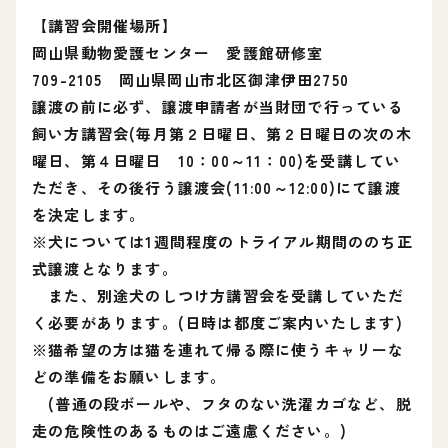
【講習会開催場所】
岡山県動物愛護センター 愛護館研修室
709-2105 岡山県岡山市北区御津伊田2750
譲渡の前に必ず、譲渡申請者が当財団で行っている
飼い方講習会(毎月第２日曜日、第２日曜日の次の木
曜日、第４日曜日 10：00～11：00)を受講してい
ただき、その後行う譲渡会(11:00～12:00)にて譲渡
を決定します。
※犬については1週間程度のトライアル期間ののち正
式譲渡となります。
また、別途犬のしつけ方講習会を受講していただ
く必要があります。(日時は都度ご案内いたします)
※猫希望の方は猫を連れて帰る際に使うキャリーな
どの準備をお願いします。
(普通の段ボールや、フタのない洗濯カゴなど、脱
走の危険性のあるものはご遠慮ください。)