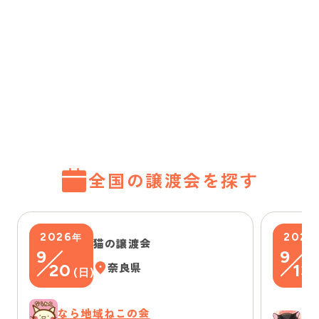
全国の譲渡会を探す
2026
2026
年
猫の譲渡会
9
9
20
奈良県
13
(
日
)
(
なら地域ねこの会