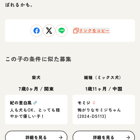
ばれるかも。
リンクをコピー
この子の条件に似た募集
柴犬
雑種（ミックス犬）
7歳0ヶ月
/
関東
1歳11ヶ月
/
中国
紀の里白鳳
♂
モミジ
♀
人も犬もOK、とっても穏
怖がりなモミジちゃん
やかで優しい子！
(2024-DS113)
詳細を見る
詳細を見る