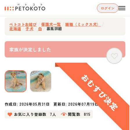
ログイン
ペトコトお結び
/
保護犬一覧
/
雑種（ミックス犬）
/
北海道
/
子犬
/
白
/
募集詳細
家族が決定しました
作成日:
2026年05月31日
更新日:
2026年07月19日
お気に入り登録数
7人
閲覧数
815