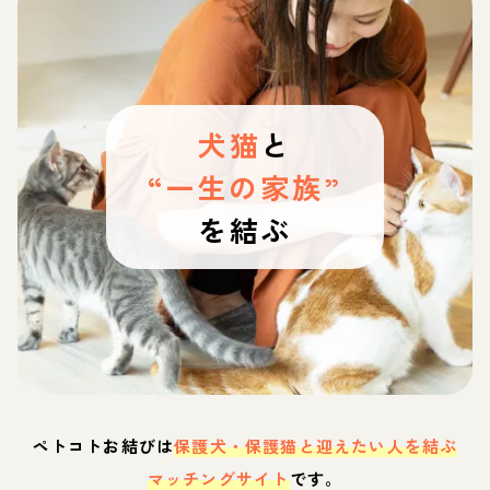
犬猫
と
“一生の家族”
を結ぶ
ペトコトお結びは
保護犬・保護猫と迎えたい人を結ぶ
マッチングサイト
です。