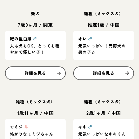
柴犬
雑種（ミックス犬）
7歳0ヶ月
/
関東
推定1歳
/
中国
紀の里白鳳
♂
オレ
♂
人も犬もOK、とっても穏
元気いっぱい！元野犬の
やかで優しい子！
男の子☆
詳細を見る
詳細を見る
雑種（ミックス犬）
雑種（ミックス犬）
1歳11ヶ月
/
中国
2歳1ヶ月
/
中国
モミジ
♀
キキ
♂
怖がりなモミジちゃん
元気いっぱいなキキくん