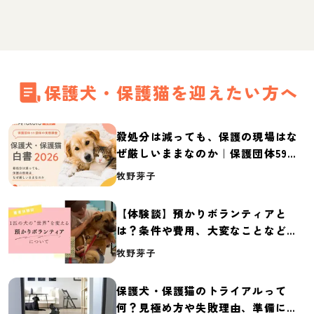
保護犬・保護猫を迎えたい方へ
殺処分は減っても、保護の現場はな
ぜ厳しいままなのか｜保護団体59団
体の実態調査【保護犬・保護猫白書
牧野芽子
2026】
【体験談】預かりボランティアと
は？条件や費用、大変なことなど紹
介
牧野芽子
保護犬・保護猫のトライアルって
何？見極め方や失敗理由、準備に必