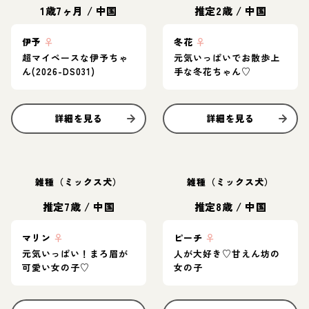
1歳7ヶ月
/
中国
推定2歳
/
中国
伊予
♀
冬花
♀
超マイペースな伊予ちゃ
元気いっぱいでお散歩上
ん(2026-DS031)
手な冬花ちゃん♡
詳細を見る
詳細を見る
雑種（ミックス犬）
雑種（ミックス犬）
推定7歳
/
中国
推定8歳
/
中国
マリン
♀
ピーチ
♀
元気いっぱい！まろ眉が
人が大好き♡甘えん坊の
可愛い女の子♡
女の子