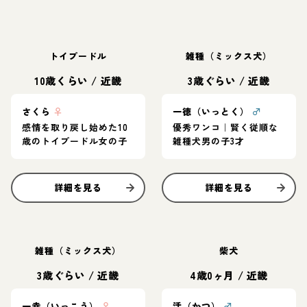
トイプードル
雑種（ミックス犬）
10歳くらい
/
近畿
3歳ぐらい
/
近畿
さくら
♀
一徳（いっとく）
♂
感情を取り戻し始めた10
優秀ワンコ｜賢く従順な
歳のトイプードル女の子
雑種犬男の子3才
詳細を見る
詳細を見る
雑種（ミックス犬）
柴犬
3歳ぐらい
/
近畿
4歳0ヶ月
/
近畿
一幸（いっこう）
♀
活（かつ）
♂