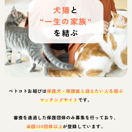
犬猫
と
“一生の家族”
を結ぶ
ペトコトお結びは
保護犬・保護猫と迎えたい人を結ぶ
マッチングサイト
です。
審査を通過した保護団体のみ募集を行っており、
全国300団体以上
が登録しています。