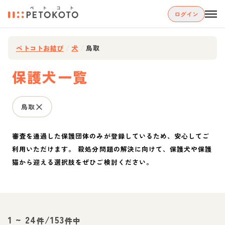
ログイン
ペトコトお結び
/
犬
/
鳥取
保護犬一覧
鳥取
審査を通過した保護団体のみが登録しているため、安心してご
利用いただけます。 殺処分問題の解決に向けて、保護犬や保護
猫から迎える選択肢をぜひご検討ください。
1
~
24
/
153
件
件中