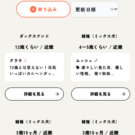
絞り込み
ダックスフンド
雑種（ミックス犬）
12歳くらい
/
近畿
4〜5歳くらい
/
近畿
クララ
♀
ムッシュ
♂
12歳とは思えない！元気
🐕 凛々しい見た目、優し
いっぱいカニヘンダック
い性格。 柴×秋田
スの女の子♪
MIX「ムッシュ」家族募
集中
詳細を見る
詳細を見る
雑種（ミックス犬）
雑種（ミックス犬）
3歳10ヶ月
/
近畿
3歳10ヶ月
/
近畿