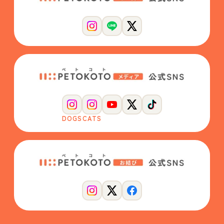
DOGS
CATS