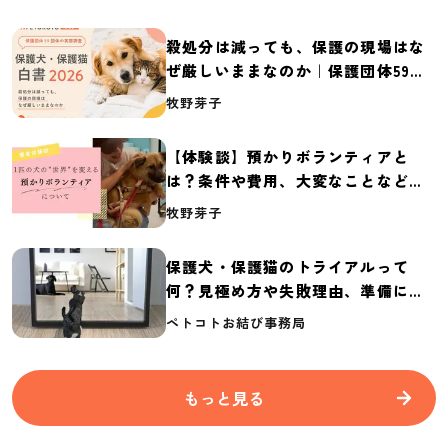
殺処分は減っても、保護の現場はな
ぜ厳しいままなのか｜保護団体59団
体の実態調査【保護犬・保護猫白書
牧野芽子
2026】
【体験談】預かりボランティアと
は？条件や費用、大変なことなど紹
介
牧野芽子
保護犬・保護猫のトライアルって
何？見極め方や失敗理由、準備に必
要なものを紹介
ペトコトお結び事務局
もっと見る