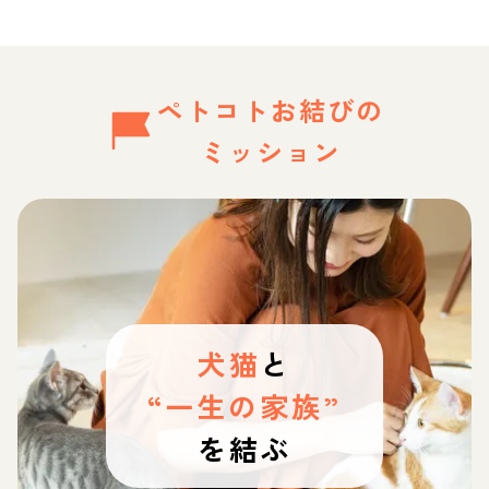
ペトコトお結びの
ミッション
犬猫
と
“一生の家族”
を結ぶ