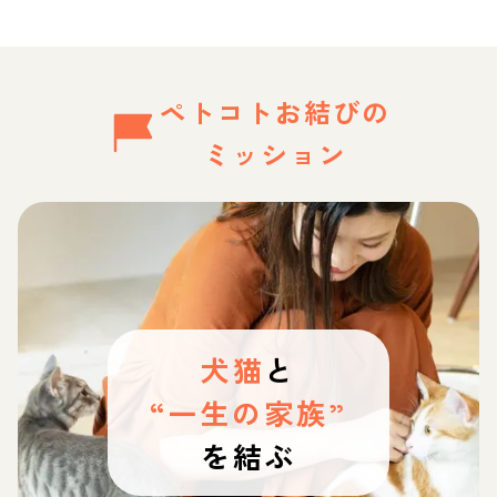
ペトコトお結びの
ミッション
犬猫
と
“一生の家族”
を結ぶ