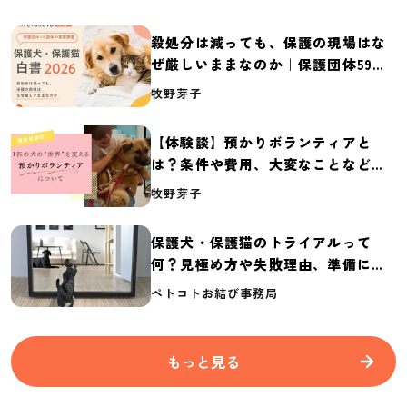
殺処分は減っても、保護の現場はな
ぜ厳しいままなのか｜保護団体59団
体の実態調査【保護犬・保護猫白書
牧野芽子
2026】
【体験談】預かりボランティアと
は？条件や費用、大変なことなど紹
介
牧野芽子
保護犬・保護猫のトライアルって
何？見極め方や失敗理由、準備に必
要なものを紹介
ペトコトお結び事務局
もっと見る