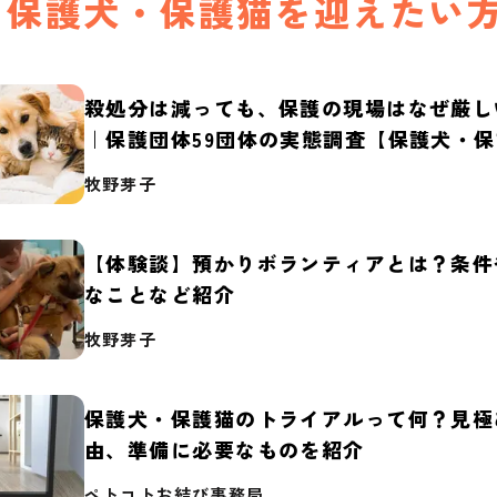
保護犬・保護猫を迎えたい
殺処分は減っても、保護の現場はなぜ厳し
｜保護団体59団体の実態調査【保護犬・
2026】
牧野芽子
【体験談】預かりボランティアとは？条件
なことなど紹介
牧野芽子
保護犬・保護猫のトライアルって何？見極
由、準備に必要なものを紹介
ペトコトお結び事務局