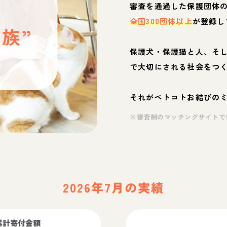
と
審査を通過した保護団体
全国300団体以上
が登録し
族”
保護犬・保護猫と人、そ
ぶ
で大切にされる社会をつ
それがペトコトお結びの
※審査制のマッチングサイトで
2026年7月の実績
累計寄付金額