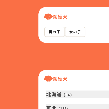
保護犬
男の子
女の子
保護犬
北海道
(
94
)
東北
(
185
)