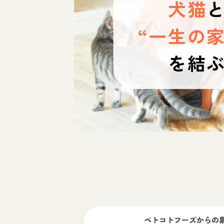
犬猫
“一生の家
を結
ペトコトフーズ
からの