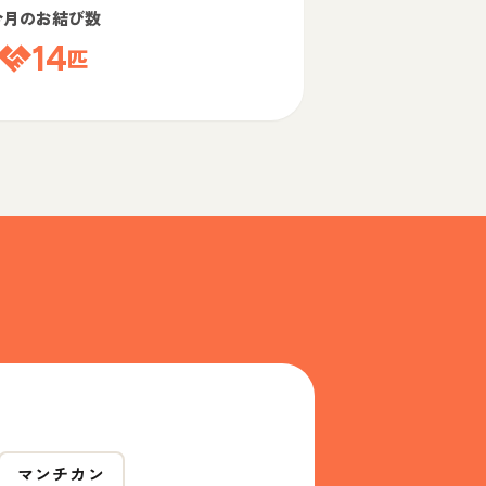
今月のお結び数
14
匹
マンチカン