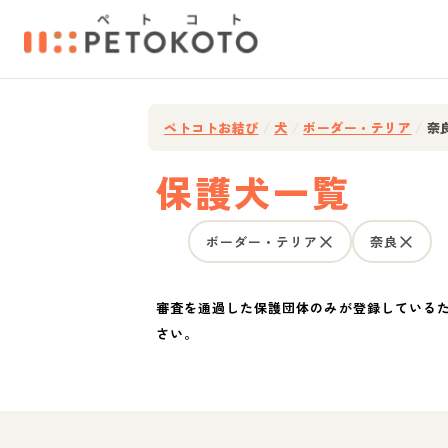
ペトコトお結び
/
犬
/
ボーダー・テリア
/
奈
保護犬一覧
ボーダー・テリア
奈良
審査を通過した保護団体のみが登録している
さい。