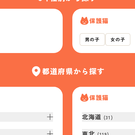
保護猫
男の子
女の子
都道府県から探す
保護猫
北海道
(
31
)
東北
(
119
)