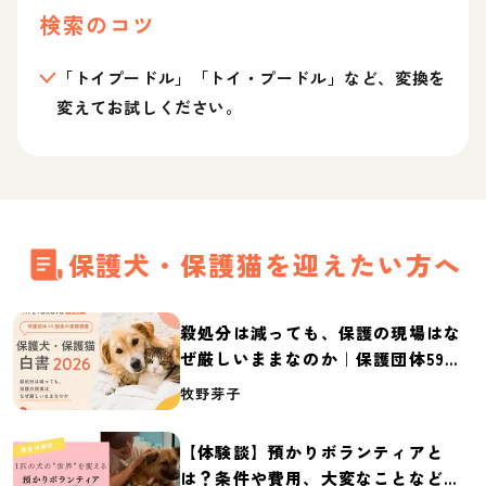
検索のコツ
「トイプードル」「トイ・プードル」など、変換を
変えてお試しください。
保護犬・保護猫を迎えたい方へ
殺処分は減っても、保護の現場はな
ぜ厳しいままなのか｜保護団体59団
体の実態調査【保護犬・保護猫白書
牧野芽子
2026】
【体験談】預かりボランティアと
は？条件や費用、大変なことなど紹