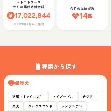
ペトコトフーズ
からの累計寄付金額
今月のお結び数
17,022,844
14
匹
※2020年2月から集計
種類から探す
保護犬
雑種（ミックス犬）
トイプードル
チワワ
柴犬
ダックスフンド
ポメラニアン