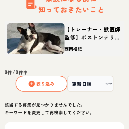
知っておきたいこと
【トレーナー・獣医師
監修】ボストンテリア
ってどんな犬？性格・
西岡裕記
特徴・育て方・迎え方
0
/
0
件
件中
絞り込み
該当する募集が見つかりませんでした。
キーワードを変更して再検索してください。