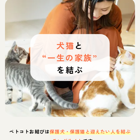
犬猫
と
“一生の家族”
を結ぶ
ペトコトお結びは
保護犬・保護猫と迎えたい人を結ぶ