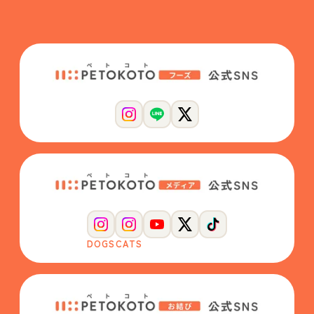
DOGS
CATS