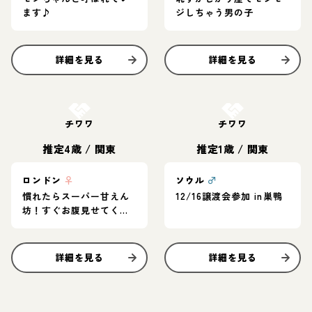
ます♪
ジしちゃう男の子
詳細を見る
詳細を見る
お結び決定
お結び決定
チワワ
チワワ
推定4歳
/
関東
推定1歳
/
関東
ロンドン
♀
ソウル
♂
慣れたらスーパー甘えん
12/16譲渡会参加 in巣鴨
坊！すぐお腹見せてくる
ロンチー♡
詳細を見る
詳細を見る