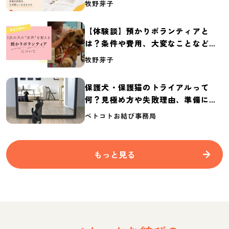
牧野芽子
2026】
【体験談】預かりボランティアと
は？条件や費用、大変なことなど紹
介
牧野芽子
保護犬・保護猫のトライアルって
何？見極め方や失敗理由、準備に必
要なものを紹介
ペトコトお結び事務局
もっと見る