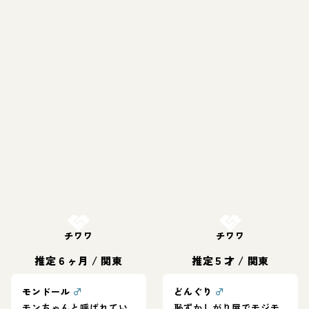
お結び決定
お結び決定
チワワ
チワワ
推定６ヶ月
/
関東
推定５才
/
関東
モンドール
♂
どんぐり
♂
モンちゃんと呼ばれてい
恥ずかしがり屋でモジモ