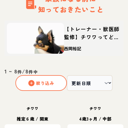
知っておきたいこと
【トレーナー・獣医師
監修】チワワってどん
な犬？性格・特徴・育
西岡裕記
て方・迎え方
1
~
8
/
8
件
件中
絞り込み
チワワ
チワワ
推定６歳
/
関東
4歳3ヶ月
/
中部