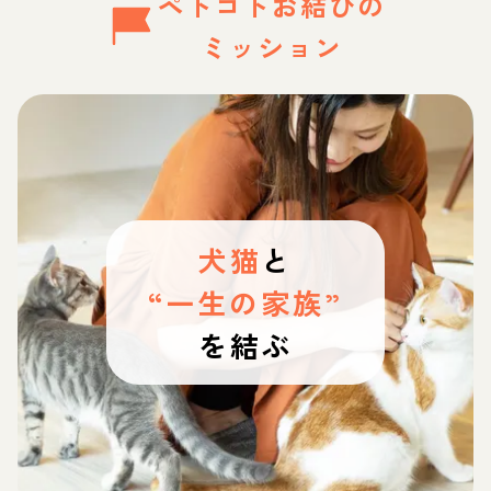
ペトコトお結びの
ミッション
犬猫
と
“一生の家族”
を結ぶ