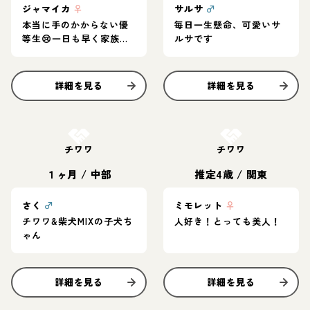
ジャマイカ
♀
サルサ
♂
本当に手のかからない優
毎日一生懸命、可愛いサ
等生😢一日も早く家族を
ルサです
見つけてあげたいです
詳細を見る
詳細を見る
お結び決定
お結び決定
チワワ
チワワ
１ヶ月
/
中部
推定4歳
/
関東
さく
♂
ミモレット
♀
チワワ&柴犬MIXの子犬ち
人好き！とっても美人！
ゃん
詳細を見る
詳細を見る