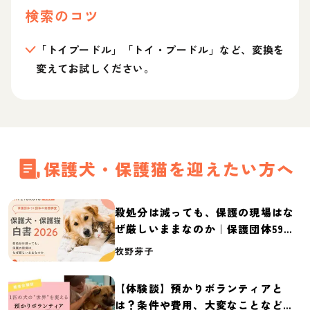
検索のコツ
「トイプードル」「トイ・プードル」など、変換を
変えてお試しください。
保護犬・保護猫を迎えたい方へ
殺処分は減っても、保護の現場はな
ぜ厳しいままなのか｜保護団体59団
体の実態調査【保護犬・保護猫白書
牧野芽子
2026】
【体験談】預かりボランティアと
は？条件や費用、大変なことなど紹