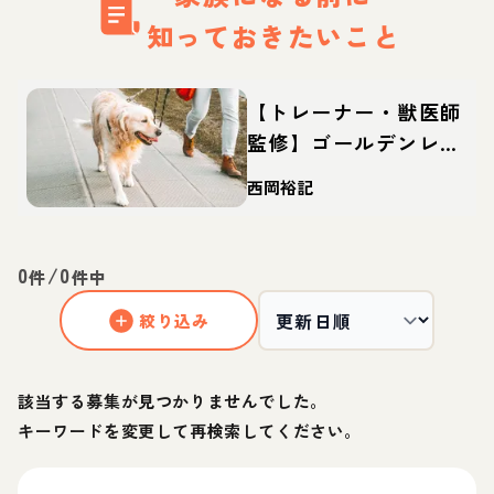
知っておきたいこと
【トレーナー・獣医師
監修】ゴールデンレト
リーバーってどんな
西岡裕記
犬？性格・特徴・育て
方・迎え方
0
/
0
件
件中
絞り込み
該当する募集が見つかりませんでした。
キーワードを変更して再検索してください。