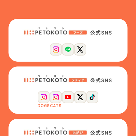
DOGS
CATS