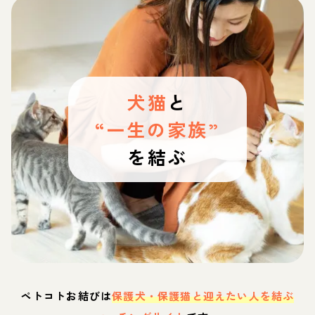
犬猫
と
“一生の家族”
を結ぶ
ペトコトお結びは
保護犬・保護猫と迎えたい人を結ぶ