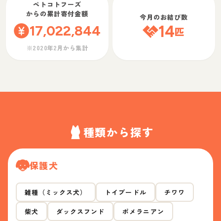
ペトコトフーズ
からの累計寄付金額
今月のお結び数
17,022,844
14
匹
※2020年2月から集計
種類から探す
保護犬
雑種（ミックス犬）
トイプードル
チワワ
柴犬
ダックスフンド
ポメラニアン