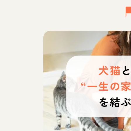
犬猫
“一生の家
を結