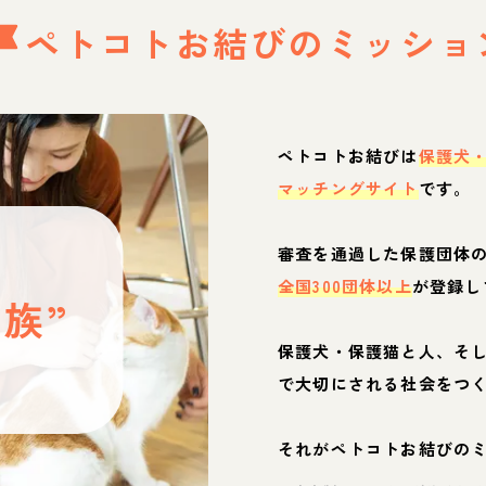
ペトコトお結びの
ミッショ
ペトコトお結びは
保護犬
マッチングサイト
です。
と
審査を通過した保護団体
全国300団体以上
が登録し
族”
保護犬・保護猫と人、そ
ぶ
で大切にされる社会をつ
それがペトコトお結びの