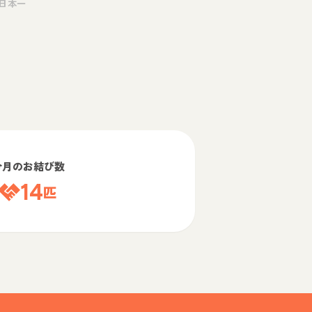
日本一
今月のお結び数
14
匹