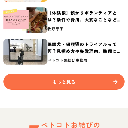
2026】
【体験談】預かりボランティアと
は？条件や費用、大変なことなど紹
介
牧野芽子
保護犬・保護猫のトライアルって
何？見極め方や失敗理由、準備に必
要なものを紹介
ペトコトお結び事務局
もっと見る
ペトコトお結びの