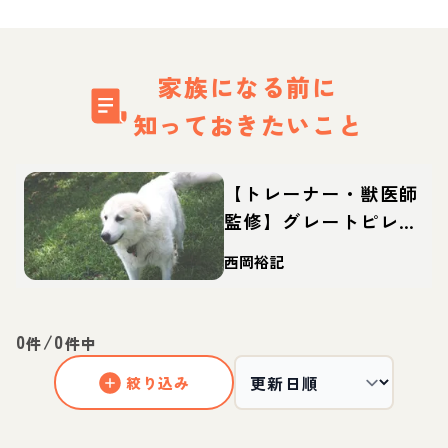
家族になる前に
知っておきたいこと
【トレーナー・獣医師
監修】グレートピレニ
ーズってどんな犬？性
西岡裕記
格・特徴・育て方・迎
え方
0
/
0
件
件中
絞り込み