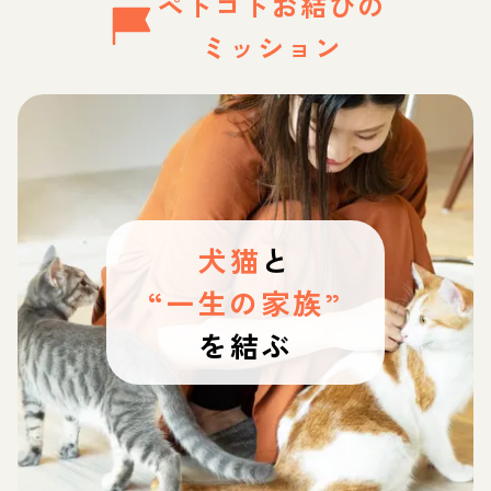
ペトコトお結びの
ミッション
犬猫
と
“一生の家族”
を結ぶ