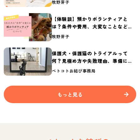
牧野芽子
2026】
【体験談】預かりボランティアと
は？条件や費用、大変なことなど紹
介
牧野芽子
保護犬・保護猫のトライアルって
何？見極め方や失敗理由、準備に必
要なものを紹介
ペトコトお結び事務局
もっと見る