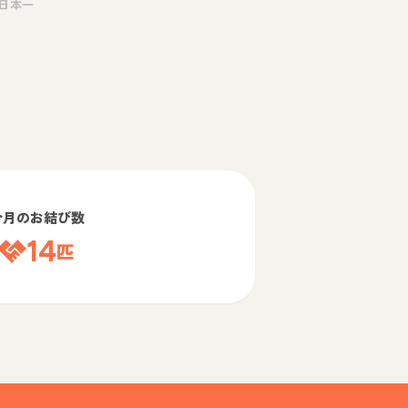
日本一
今月のお結び数
14
匹