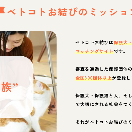
ペトコトお結びの
ミッショ
ペトコトお結びは
保護犬
マッチングサイト
です。
と
審査を通過した保護団体
全国300団体以上
が登録し
族”
保護犬・保護猫と人、そ
ぶ
で大切にされる社会をつ
それがペトコトお結びの