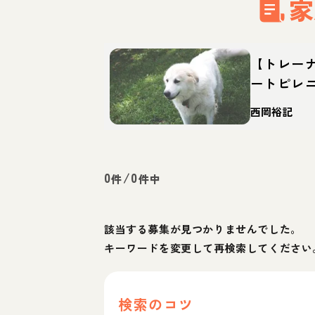
家
【トレー
ートピレ
格・特徴
西岡裕記
0
/
0
件
件中
該当する募集が見つかりませんでした。
キーワードを変更して再検索してください
検索のコツ