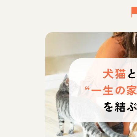
犬猫
“一生の家
を結