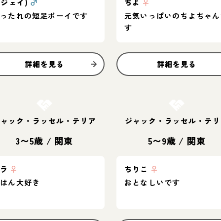
(ジェイ)
♂
ちよ
♀
甘ったれの短足ボーイです
元気いっぱいのちよちゃん
す
詳細を見る
詳細を見る
お結び決定
お結び決定
ジャック・ラッセル・テリア
ジャック・ラッセル・テリ
3〜5歳
/
関東
5〜9歳
/
関東
ベラ
♀
ちりこ
♀
ごはん大好き
おとなしいです