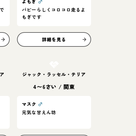
よもぎ
♂
で
パピーらしくコロコロ走るよ
もぎです
詳細を見る
お結び決定
ア
ジャック・ラッセル・テリア
4〜6さい
/
関東
マスク
♂
元気な甘えん坊