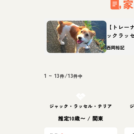
家
【トレー
ックラッ
犬？性格
西岡裕記
1
~
13
/
13
件
件中
お結び決定
ジャック・ラッセル・テリア
推定10歳〜
/
関東