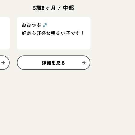
5歳8ヶ月
/
中部
おおつぶ
♂
好奇心旺盛な明るい子です！
詳細を見る