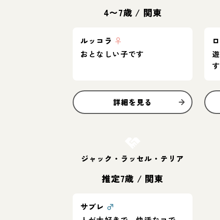
4〜7歳
/
関東
ルッコラ
♀
おとなしい子です
詳細を見る
お結び決定
ジャック・ラッセル・テリア
推定7歳
/
関東
サブレ
♂
人が大好きで、快活なコで