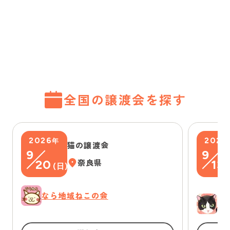
全国の譲渡会を探す
2026
2026
年
猫の譲渡会
9
9
20
奈良県
13
(
日
)
(
なら地域ねこの会
ゆ