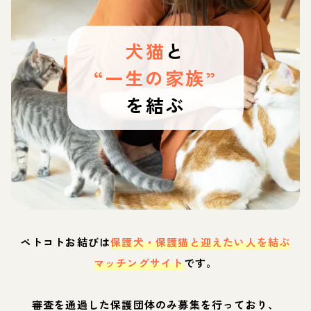
犬猫
と
“一生の家族”
を結ぶ
ペトコトお結びは
保護犬・保護猫と迎えたい人を結ぶ
マッチングサイト
です。
審査を通過した保護団体のみ募集を行っており、