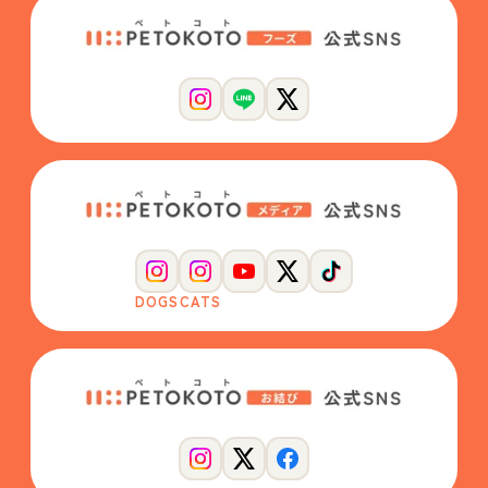
DOGS
CATS