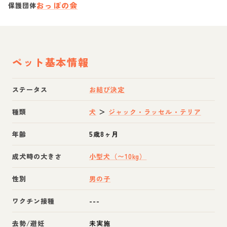
おっぽの会
保護団体
ペット基本情報
ステータス
お結び決定
種類
犬
＞
ジャック・ラッセル・テリア
年齢
5歳8ヶ月
成犬時の大きさ
小型犬（〜10kg）
性別
男の子
ワクチン接種
---
去勢/避妊
未実施