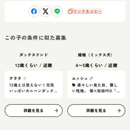
リンクをコピー
この子の条件に似た募集
ダックスフンド
雑種（ミックス犬）
12歳くらい
/
近畿
4〜5歳くらい
/
近畿
クララ
♀
ムッシュ
♂
12歳とは思えない！元気
🐕 凛々しい見た目、優し
いっぱいカニヘンダック
い性格。 柴×秋田MIX「ム
スの女の子♪
ッシュ」家族募集中
詳細を見る
詳細を見る