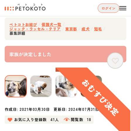
ログイン
ペトコトお結び
/
保護犬一覧
/
ジャック・ラッセル・テリア
/
東京都
/
成犬
/
短毛
/
募集詳細
家族が決定しました
作成日:
2021年03月30日
更新日:
2024年07月31日
お気に入り登録数
41人
閲覧数
18