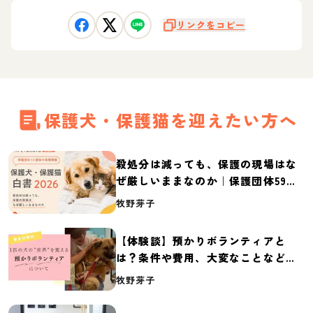
リンクをコピー
保護犬・保護猫を迎えたい方へ
殺処分は減っても、保護の現場はな
ぜ厳しいままなのか｜保護団体59団
体の実態調査【保護犬・保護猫白書
牧野芽子
2026】
【体験談】預かりボランティアと
は？条件や費用、大変なことなど紹
介
牧野芽子