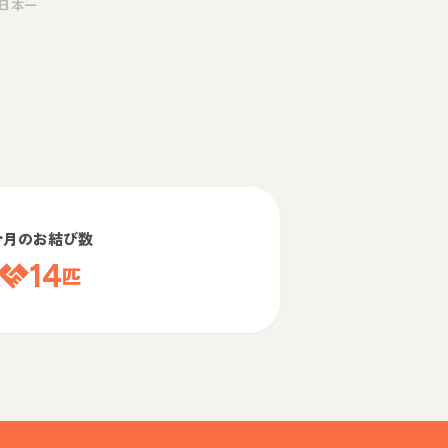
日本一
今月のお結び数
14
匹