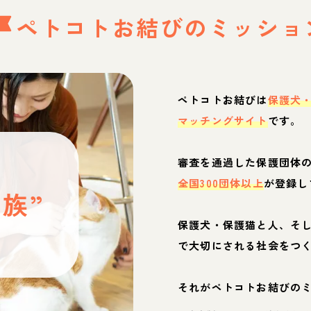
ペトコトお結びの
ミッショ
ペトコトお結びは
保護犬
マッチングサイト
です。
と
審査を通過した保護団体
全国300団体以上
が登録し
族”
保護犬・保護猫と人、そ
ぶ
で大切にされる社会をつ
それがペトコトお結びの