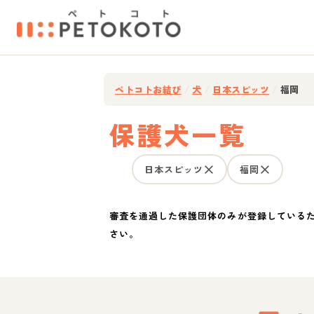
ペトコトお結び
/
犬
/
日本スピッツ
/
福岡
保護犬一覧
日本スピッツ
福岡
審査を通過した保護団体のみが登録している
さい。