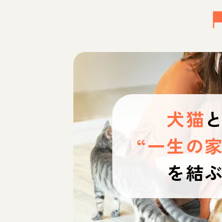
犬猫
“一生の家
を結