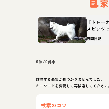
家
【トレー
スピッツ
徴・育て
西岡裕記
0
/
0
件
件中
該当する募集が見つかりませんでした。
キーワードを変更して再検索してください
検索のコツ