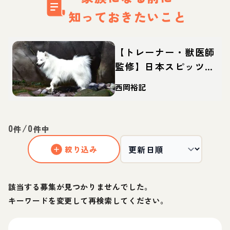
知っておきたいこと
【トレーナー・獣医師
監修】日本スピッツっ
てどんな犬？性格・特
西岡裕記
徴・育て方・迎え方
0
/
0
件
件中
絞り込み
該当する募集が見つかりませんでした。
キーワードを変更して再検索してください。