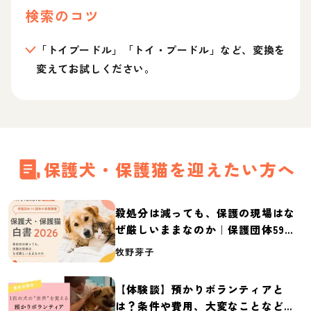
検索のコツ
「トイプードル」「トイ・プードル」など、変換を
変えてお試しください。
保護犬・保護猫を迎えたい方へ
殺処分は減っても、保護の現場はな
ぜ厳しいままなのか｜保護団体59団
体の実態調査【保護犬・保護猫白書
牧野芽子
2026】
【体験談】預かりボランティアと
は？条件や費用、大変なことなど紹