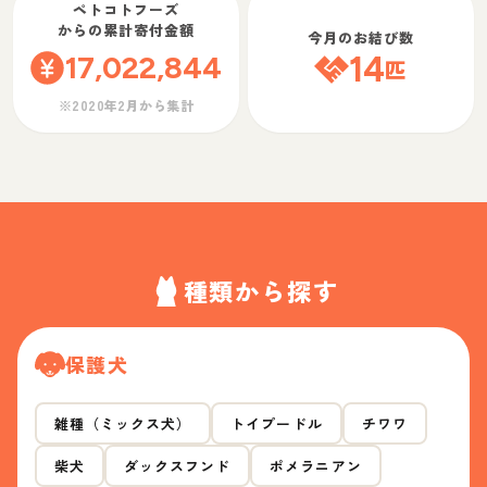
ペトコトフーズ
からの累計寄付金額
今月のお結び数
17,022,844
14
匹
※2020年2月から集計
種類から探す
保護犬
雑種（ミックス犬）
トイプードル
チワワ
柴犬
ダックスフンド
ポメラニアン