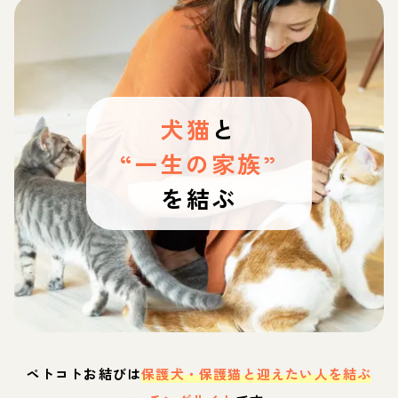
犬猫
と
“一生の家族”
を結ぶ
ペトコトお結びは
保護犬・保護猫と迎えたい人を結ぶ