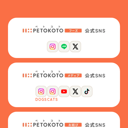
DOGS
CATS