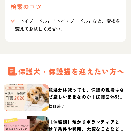
検索のコツ
「トイプードル」「トイ・プードル」など、変換を
変えてお試しください。
保護犬・保護猫を迎えたい方へ
殺処分は減っても、保護の現場はな
ぜ厳しいままなのか｜保護団体59団
体の実態調査【保護犬・保護猫白書
牧野芽子
2026】
【体験談】預かりボランティアと
は？条件や費用、大変なことなど紹