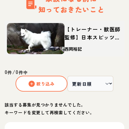
知っておきたいこと
【トレーナー・獣医師
監修】日本スピッツっ
てどんな犬？性格・特
西岡裕記
徴・育て方・迎え方
0
/
0
件
件中
絞り込み
該当する募集が見つかりませんでした。
キーワードを変更して再検索してください。