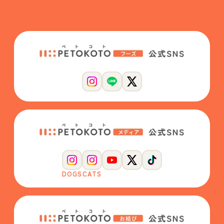
DOGS
CATS