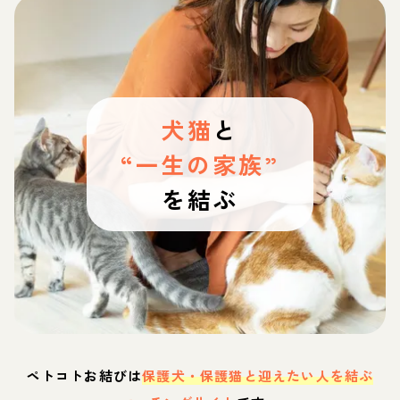
犬猫
と
“一生の家族”
を結ぶ
ペトコトお結びは
保護犬・保護猫と迎えたい人を結ぶ