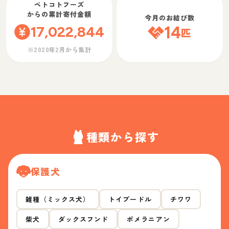
ペトコトフーズ
からの累計寄付金額
今月のお結び数
17,022,844
14
匹
※2020年2月から集計
種類から探す
保護犬
雑種（ミックス犬）
トイプードル
チワワ
柴犬
ダックスフンド
ポメラニアン