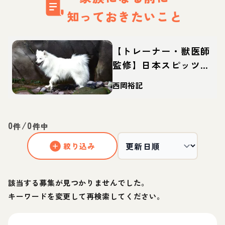
知っておきたいこと
【トレーナー・獣医師
監修】日本スピッツっ
てどんな犬？性格・特
西岡裕記
徴・育て方・迎え方
0
/
0
件
件中
絞り込み
該当する募集が見つかりませんでした。
キーワードを変更して再検索してください。