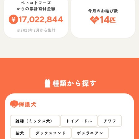
ペトコトフーズ
からの累計寄付金額
今月のお結び数
17,022,844
14
匹
※2020年2月から集計
種類から探す
保護犬
雑種（ミックス犬）
トイプードル
チワワ
柴犬
ダックスフンド
ポメラニアン