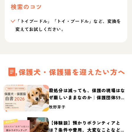
検索のコツ
「トイプードル」「トイ・プードル」など、変換を
変えてお試しください。
保護犬・保護猫を迎えたい方へ
殺処分は減っても、保護の現場はな
ぜ厳しいままなのか｜保護団体59団
体の実態調査【保護犬・保護猫白書
牧野芽子
2026】
【体験談】預かりボランティアと
は？条件や費用、大変なことなど紹