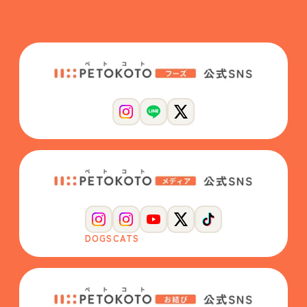
DOGS
CATS