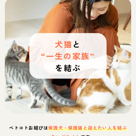
犬猫
と
“一生の家族”
を結ぶ
ペトコトお結びは
保護犬・保護猫と迎えたい人を結ぶ