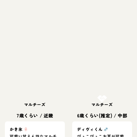
お結び決定
マルチーズ
マルチーズ
7歳くらい
/
近畿
6歳くらい(推定)
/
中部
かき氷
♀
ディヴィくん
♂
可愛い甘えん坊なマルチ
ぴょこぴょこお耳が可愛