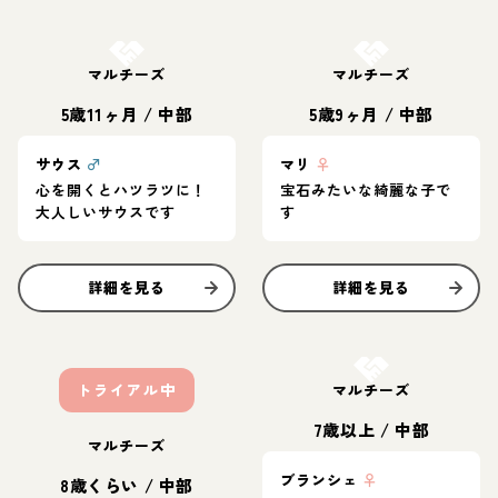
お結び決定
お結び決定
マルチーズ
マルチーズ
5歳11ヶ月
/
中部
5歳9ヶ月
/
中部
サウス
♂
マリ
♀
心を開くとハツラツに！
宝石みたいな綺麗な子で
大人しいサウスです
す
詳細を見る
詳細を見る
お結び決定
トライアル中
マルチーズ
7歳以上
/
中部
マルチーズ
ブランシェ
♀
8歳くらい
/
中部