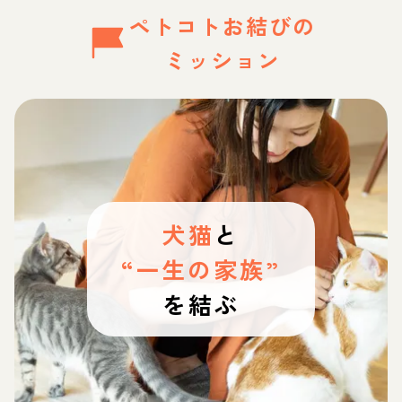
ペトコトお結びの
ミッション
犬猫
と
“一生の家族”
を結ぶ