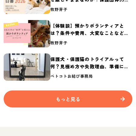
体の実態調査【保護犬・保護猫白書
牧野芽子
2026】
【体験談】預かりボランティアと
は？条件や費用、大変なことなど紹
介
牧野芽子
保護犬・保護猫のトライアルって
何？見極め方や失敗理由、準備に必
要なものを紹介
ペトコトお結び事務局
もっと見る