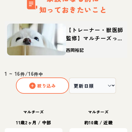
知っておきたいこと
【トレーナー・獣医師
監修】マルチーズって
どんな犬？性格・特
西岡裕記
徴・育て方・迎え方
1
~
16
/
16
件
件中
絞り込み
マルチーズ
マルチーズ
11歳2ヶ月
/
中部
約10歳
/
近畿