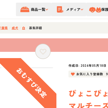
商品一覧
メディア
保
千葉県
/
成犬
/
白
/
募集詳細
作成日:
2024年05月18日
お気に入り登録数
ぴょこぴ
マルチー