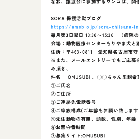
なお、譲渡会に参加するワンコは、開
SORA 保護活動ブログ
https://ameblo.jp/sora-chiisana-i
毎月第3日曜日 13:30〜15:30 
会場：動物医療センターもりやま犬
住所：〒463-0811 愛知県名古屋市守
※また、メールエントリーでもご応募
み頂き、
件名「 OMUSUBI 、◯◯ちゃん里
①ご氏名
②ご住所
③ご連絡先電話番号
④ご家族構成(ご年齢もお願い致します
⑤先住動物の有無、頭数、性別、年齢
⑥お留守番時間
⑦募集サイト:OMUSUBI