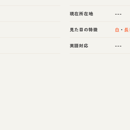
現在所在地
---
見た目の特徴
白
・
長
英語対応
---