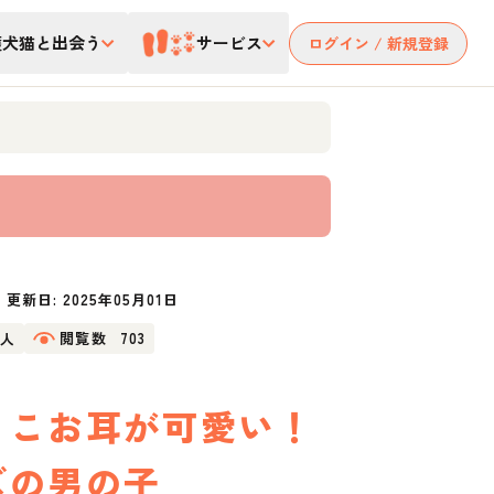
護犬猫と出会う
サービス
ログイン / 新規登録
更新日:
2025年05月01日
9人
閲覧数
703
ょこお耳が可愛い！
ズの男の子