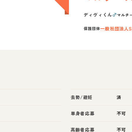
ディヴィくん
♂
マルチ
一般社団法人S
保護団体
去勢/避妊
済
単身者応募
不可
高齢者応募
不可