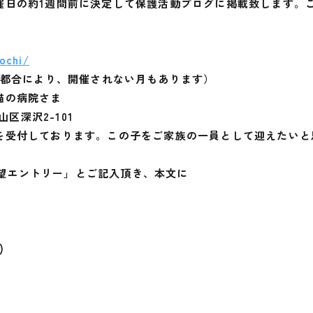
催日の約1週間前に決定して保護活動ブログに掲載致します。
nochi/
（病院の都合により、開催されない月もあります）
と猫の病院さま
山区深沢2-101
を受付しております。この子をご家族の一員として迎えたいと
親希望エントリー」とご記入頂き、本文に
)