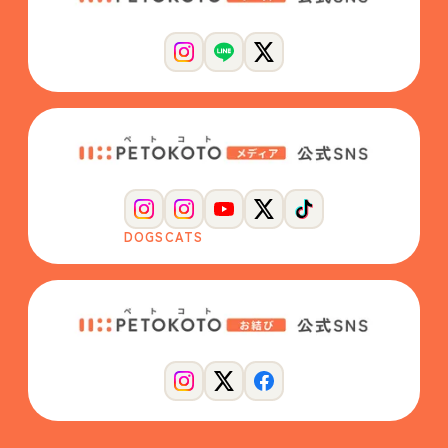
DOGS
CATS