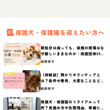
保護犬・保護猫を迎えたい方へ
殺処分は減っても、保護の現場はな
ぜ厳しいままなのか｜保護団体59団
体の実態調査【保護犬・保護猫白書
牧野芽子
2026】
【体験談】預かりボランティアと
は？条件や費用、大変なことなど紹
介
牧野芽子
保護犬・保護猫のトライアルって
何？見極め方や失敗理由、準備に必