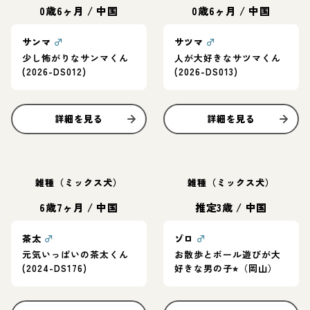
0歳6ヶ月
/
中国
0歳6ヶ月
/
中国
サンマ
♂
サツマ
♂
少し怖がりなサンマくん
人が大好きなサツマくん
(2026-DS012)
(2026-DS013)
詳細を見る
詳細を見る
雑種（ミックス犬）
雑種（ミックス犬）
6歳7ヶ月
/
中国
推定3歳
/
中国
茶太
♂
ゾロ
♂
元気いっぱいの茶太くん
お散歩とボール遊びが大
(2024-DS176)
好きな男の子⭐︎（岡山）