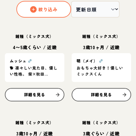
絞り込み
雑種（ミックス犬）
雑種（ミックス犬）
4〜5歳くらい
/
近畿
3歳10ヶ月
/
近畿
ムッシュ
♂
明（メイ）
♂
🐕 凛々しい見た目、優し
おもちゃ大好き！優しい
い性格。 柴×秋田
ミックスくん
MIX「ムッシュ」家族募
集中
詳細を見る
詳細を見る
雑種（ミックス犬）
雑種（ミックス犬）
3歳10ヶ月
/
近畿
3歳ぐらい
/
近畿