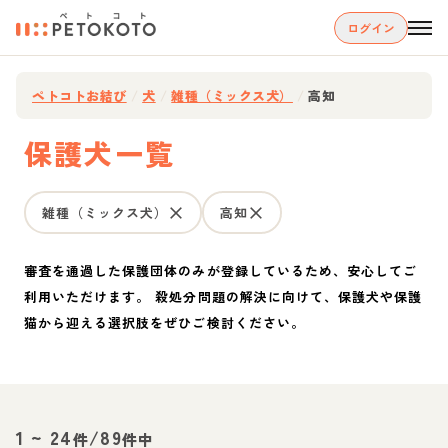
ログイン
ペトコトお結び
/
犬
/
雑種（ミックス犬）
/
高知
保護犬一覧
雑種（ミックス犬）
高知
審査を通過した保護団体のみが登録しているため、安心してご
利用いただけます。 殺処分問題の解決に向けて、保護犬や保護
猫から迎える選択肢をぜひご検討ください。
1
~
24
/
89
件
件中