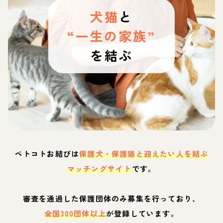
犬猫
と
“一生の家族”
を結ぶ
ペトコトお結びは
保護犬・保護猫と迎えたい人を結ぶ
マッチングサイト
です。
審査を通過した保護団体のみ募集を行っており、
全国300団体以上
が登録しています。