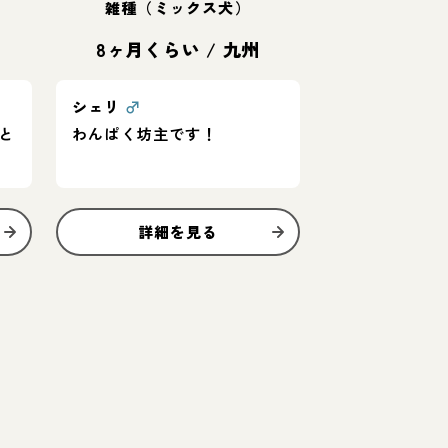
雑種（ミックス犬）
8ヶ月くらい
/
九州
シェリ
♂
と
わんぱく坊主です！
詳細を見る