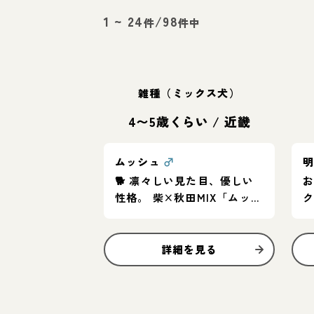
1
~
24
/
98
件
件中
雑種（ミックス犬）
4〜5歳くらい
/
近畿
ムッシュ
♂
🐕 凛々しい見た目、優しい
性格。 柴×秋田MIX「ムッシ
ュ」家族募集中
詳細を見る