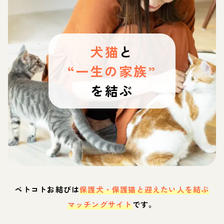
犬猫
と
“一生の家族”
を結ぶ
ペトコトお結びは
保護犬・保護猫と迎えたい人を結ぶ
マッチングサイト
です。