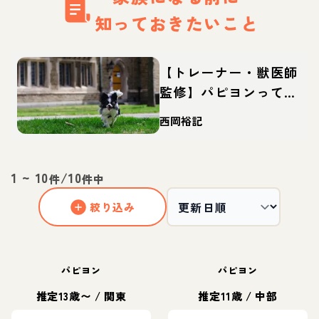
知っておきたいこと
【トレーナー・獣医師
監修】パピヨンってど
んな犬？性格・特徴・
西岡裕記
育て方・迎え方
1
~
10
/
10
件
件中
絞り込み
パピヨン
パピヨン
推定13歳〜
/
関東
推定11歳
/
中部