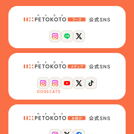
DOGS
CATS