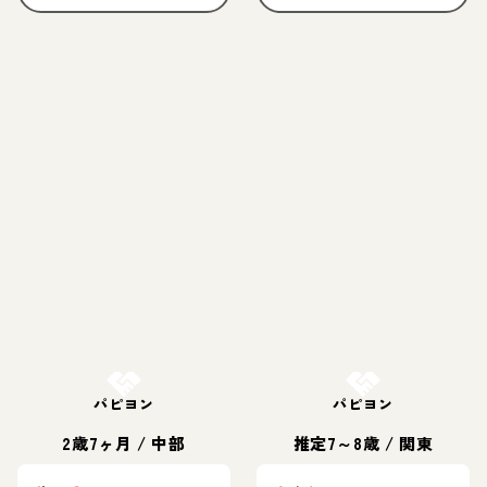
お結び決定
お結び決定
パピヨン
パピヨン
2歳7ヶ月
/
中部
推定7～8歳
/
関東