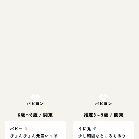
お結び決定
お結び決定
パピヨン
パピヨン
6歳〜8歳
/
関東
推定8～9歳
/
関東
パピー
♀
うに丸
♂
ぴょんぴょん元気いっぱ
少し頑固なところもあり