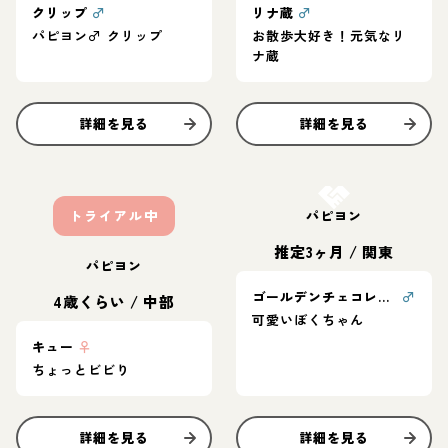
クリップ
♂
リナ蔵
♂
パピヨン♂ クリップ
お散歩大好き！元気なリ
ナ蔵
詳細を見る
詳細を見る
お結び決定
トライアル中
パピヨン
推定3ヶ月
/
関東
パピヨン
ゴールデンチェコレート
♂
4歳くらい
/
中部
可愛いぼくちゃん
キュー
♀
ちょっとビビり
詳細を見る
詳細を見る