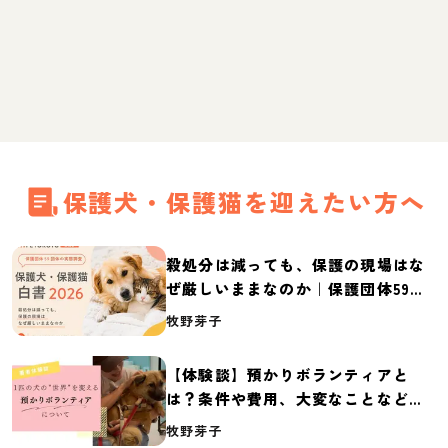
保護犬・保護猫を迎えたい方へ
殺処分は減っても、保護の現場はな
ぜ厳しいままなのか｜保護団体59団
体の実態調査【保護犬・保護猫白書
牧野芽子
2026】
【体験談】預かりボランティアと
は？条件や費用、大変なことなど紹
介
牧野芽子