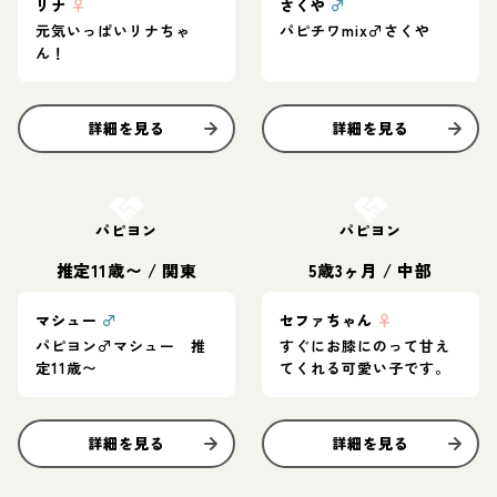
リナ
♀
さくや
♂
元気いっぱいリナちゃ
パピチワmix♂さくや
ん！
詳細を見る
詳細を見る
お結び決定
お結び決定
パピヨン
パピヨン
推定11歳〜
/
関東
5歳3ヶ月
/
中部
マシュー
♂
セファちゃん
♀
パピヨン♂️マシュー 推
すぐにお膝にのって甘え
定11歳〜
てくれる可愛い子です。
詳細を見る
詳細を見る