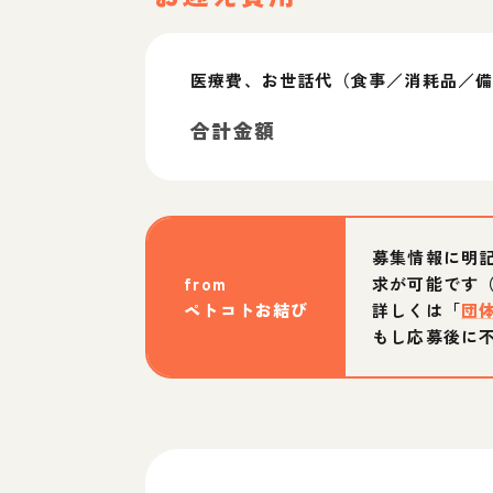
医療費、お世話代（食事／消耗品／備
合計金額
募集情報に明
from
求が可能です
ペトコトお結び
詳しくは「
団
もし応募後に