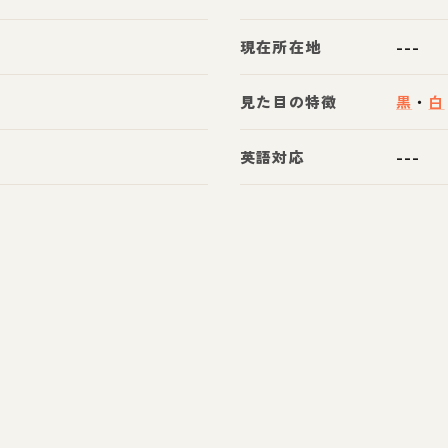
現在所在地
---
見た目の特徴
黒
・
白
英語対応
---