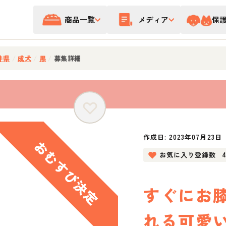
商品一覧
メディア
保
井県
/
成犬
/
黒
/
募集詳細
作成日:
2023年07月23日
お気に入り登録数
すぐにお
れる可愛