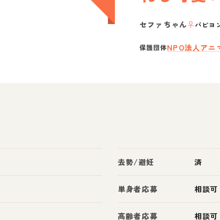
セファちゃん
♀
パピヨ
NPO法人アニマ
保護団体
去勢/避妊
済
単身者応募
相談可
高齢者応募
相談可