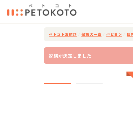
ペトコトお結び
/
保護犬一覧
/
パピヨン
/
福
家族が決定しました