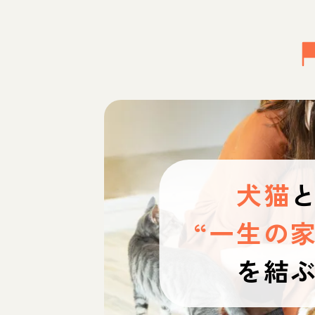
犬猫
“一生の家
を結