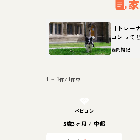
家
【トレー
ヨンって
育て方・
西岡裕記
1
~
1
/
1
件
件中
お結び決定
パピヨン
5歳3ヶ月
/
中部