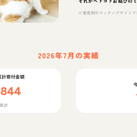
それがペトコトお結びの
※審査制のマッチングサイトで
2026年7月の実績
累計寄付金額
,844
ら集計