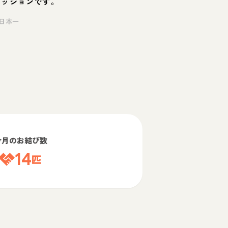
ミッションです。
日本一
今月のお結び数
14
匹