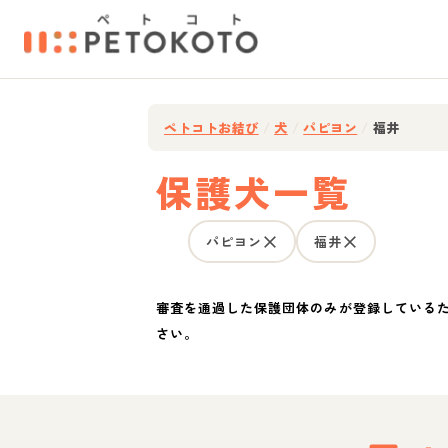
ペトコトお結び
/
犬
/
パピヨン
/
福井
保護犬一覧
パピヨン
福井
審査を通過した保護団体のみが登録している
さい。