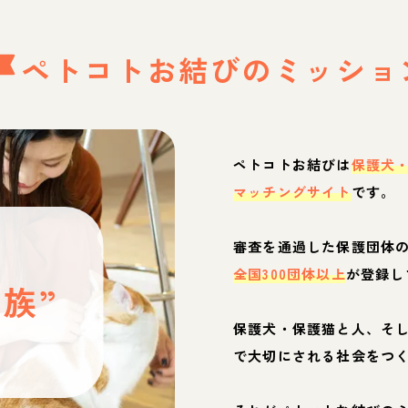
ペトコトお結びの
ミッショ
ペトコトお結びは
保護犬
マッチングサイト
です。
と
審査を通過した保護団体
全国300団体以上
が登録し
族”
保護犬・保護猫と人、そ
ぶ
で大切にされる社会をつ