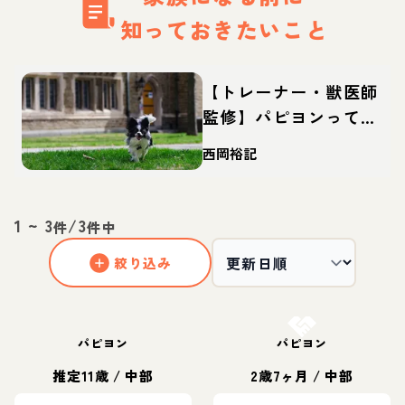
知っておきたいこと
【トレーナー・獣医師
監修】パピヨンってど
んな犬？性格・特徴・
西岡裕記
育て方・迎え方
1
~
3
/
3
件
件中
絞り込み
お結び決定
パピヨン
パピヨン
推定11歳
/
中部
2歳7ヶ月
/
中部