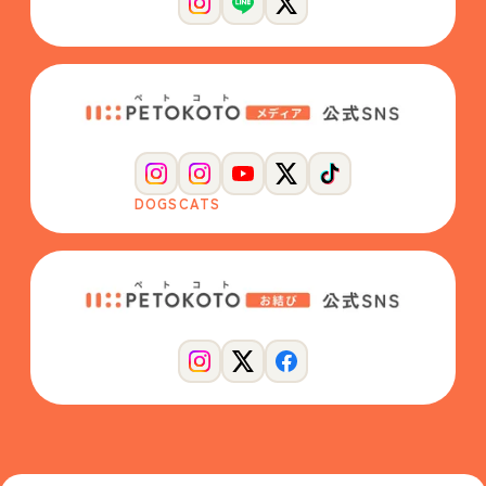
DOGS
CATS