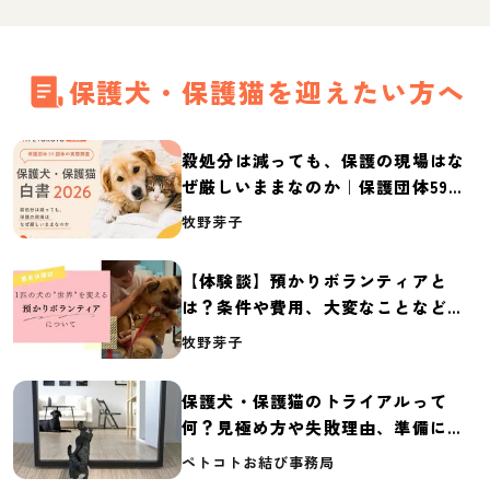
保護犬・保護猫を迎えたい方へ
殺処分は減っても、保護の現場はな
ぜ厳しいままなのか｜保護団体59団
体の実態調査【保護犬・保護猫白書
牧野芽子
2026】
【体験談】預かりボランティアと
は？条件や費用、大変なことなど紹
介
牧野芽子
保護犬・保護猫のトライアルって
何？見極め方や失敗理由、準備に必
要なものを紹介
ペトコトお結び事務局