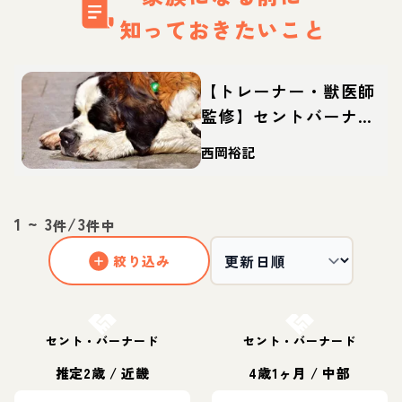
知っておきたいこと
【トレーナー・獣医師
監修】セントバーナー
ドってどんな犬？性
西岡裕記
格・特徴・育て方・迎
え方
1
~
3
/
3
件
件中
絞り込み
お結び決定
お結び決定
セント・バーナード
セント・バーナード
推定2歳
/
近畿
4歳1ヶ月
/
中部