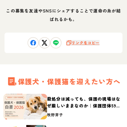
この募集を友達やSNSにシェアすることで運命の糸が結
ばれるかも。
リンクをコピー
保護犬・保護猫を迎えたい方へ
殺処分は減っても、保護の現場はな
ぜ厳しいままなのか｜保護団体59団
体の実態調査【保護犬・保護猫白書
牧野芽子
2026】