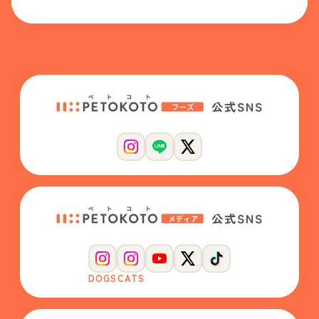
DOGS
CATS