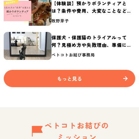
【体験談】預かりボランティアと
は？条件や費用、大変なことなど紹
介
牧野芽子
保護犬・保護猫のトライアルって
何？見極め方や失敗理由、準備に必
要なものを紹介
ペトコトお結び事務局
もっと見る
ペトコトお結びの
ミッション