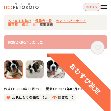
ログイン
ペトコトお結び
/
保護犬一覧
/
セント・バーナード
/
東京都
/
成犬
/
白
/
募集詳細
家族が決定しました
作成日:
2023年06月29日
更新日:
2024年07月31日
お気に入り登録数
9人
閲覧数
0