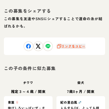
この募集をシェアする
この募集を友達やSNSにシェアすることで運命の糸が結
ばれるかも。
リンクをコピー
この子の条件に似た募集
チワワ
柴犬
推定３～４歳
/
関東
7歳0ヶ月
/
関東
青葉
♀
紀の里白鳳
♂
伸びしろいっぱいザ・チ
人も犬もOK、とっても穏