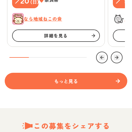
20
5
(
日
)
(
なら地域ねこの会
に
詳細を見る
もっと見る
この募集をシェアする