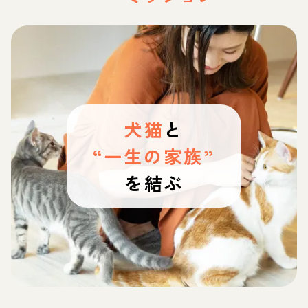
犬猫
と
“一生の家族”
を結ぶ