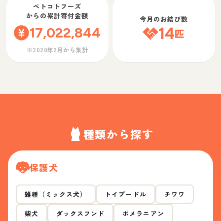
ペトコトフーズ
からの累計寄付金額
今月のお結び数
17,022,844
14
匹
※2020年2月から集計
種類から探す
保護犬
雑種（ミックス犬）
トイプードル
チワワ
柴犬
ダックスフンド
ポメラニアン