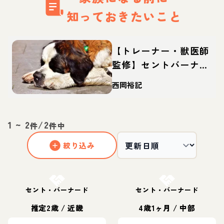
知っておきたいこと
【トレーナー・獣医師
監修】セントバーナー
ドってどんな犬？性
西岡裕記
格・特徴・育て方・迎
え方
1
~
2
/
2
件
件中
絞り込み
お結び決定
お結び決定
セント・バーナード
セント・バーナード
推定2歳
/
近畿
4歳1ヶ月
/
中部