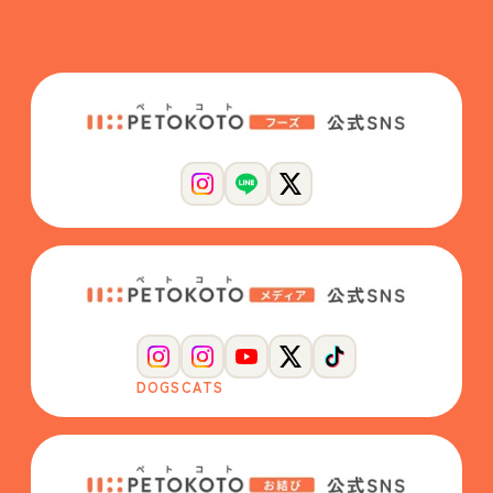
DOGS
CATS