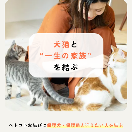
犬猫
と
“一生の家族”
を結ぶ
ペトコトお結びは
保護犬・保護猫と迎えたい人を結ぶ