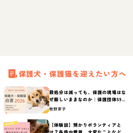
保護犬・保護猫を迎えたい方へ
殺処分は減っても、保護の現場はな
ぜ厳しいままなのか｜保護団体59団
体の実態調査【保護犬・保護猫白書
牧野芽子
2026】
【体験談】預かりボランティアと
は？条件や費用、大変なことなど紹